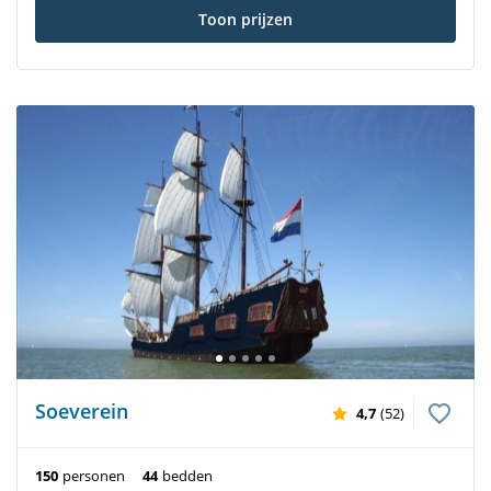
Toon prijzen
Soeverein
4,7
(52)
150
personen
44
bedden