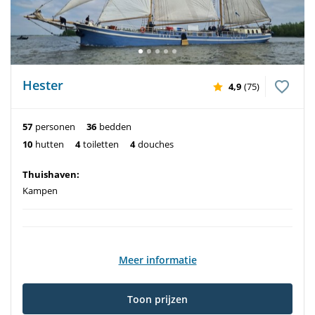
Hester
4,9
(75)
57
personen
36
bedden
10
hutten
4
toiletten
4
douches
Thuishaven:
Kampen
Meer informatie
Toon prijzen