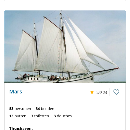
Mars
5,0
(6)
53
personen
34
bedden
13
hutten
3
toiletten
3
douches
Thuishaven: