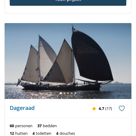
Dageraad
4,7
(17)
60
personen
37
bedden
12
hutten
4
toiletten
4
douches