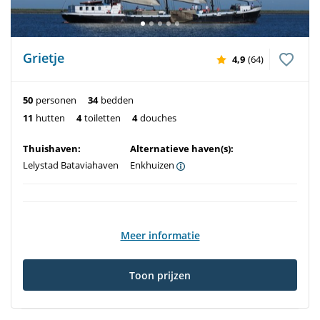
Grietje
4,9
(64)
50
personen
34
bedden
11
hutten
4
toiletten
4
douches
Thuishaven:
Alternatieve haven(s):
Lelystad Bataviahaven
Enkhuizen
Meer informatie
Toon prijzen