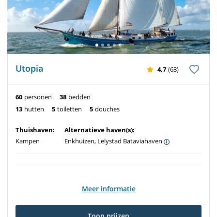
Utopia
4,7
(63)
60
personen
38
bedden
13
hutten
5
toiletten
5
douches
Thuishaven:
Alternatieve haven(s):
Kampen
Enkhuizen, Lelystad Bataviahaven
Meer informatie
Toon prijzen