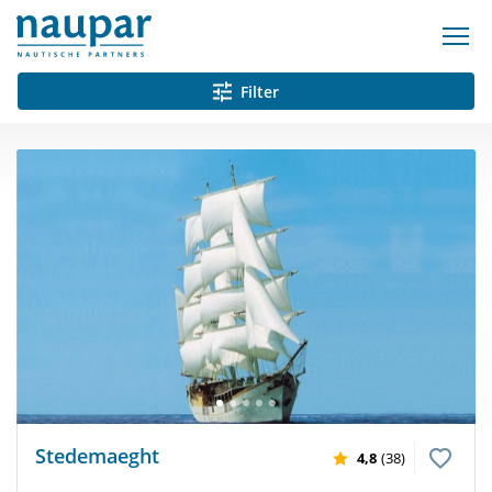
Filter
Stedemaeght
4,8
(38)