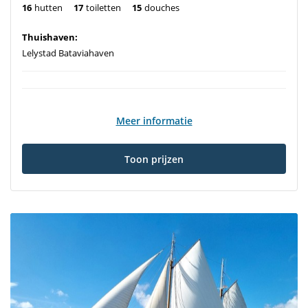
16
hutten
17
toiletten
15
douches
Thuishaven:
Lelystad Bataviahaven
Meer informatie
Toon prijzen