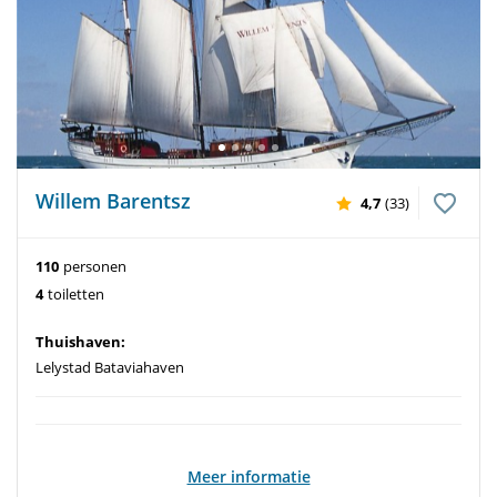
Willem Barentsz
4,7
(33)
110
personen
4
toiletten
Thuishaven:
Lelystad Bataviahaven
Meer informatie