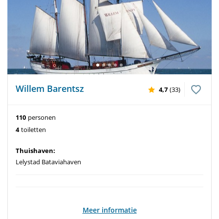
Willem Barentsz
4,7
(33)
110
personen
4
toiletten
Thuishaven:
Lelystad Bataviahaven
Meer informatie