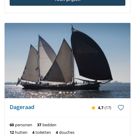
Dageraad
4,7
(17)
60
personen
37
bedden
12
hutten
4
toiletten
4
douches