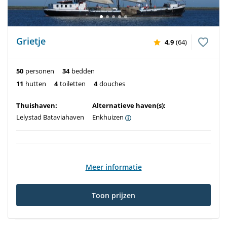
Grietje
4,9
(64)
50
personen
34
bedden
11
hutten
4
toiletten
4
douches
Thuishaven:
Alternatieve haven(s):
Lelystad Bataviahaven
Enkhuizen
Meer informatie
Toon prijzen