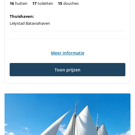
16
hutten
17
toiletten
15
douches
Thuishaven:
Lelystad Bataviahaven
Meer informatie
Toon prijzen