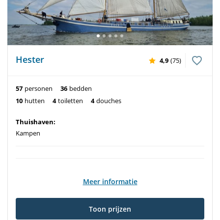
Hester
4,9
(75)
57
personen
36
bedden
10
hutten
4
toiletten
4
douches
Thuishaven:
Kampen
Meer informatie
Toon prijzen