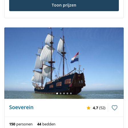
Toon prijzen
Soeverein
4,7
(52)
150
personen
44
bedden