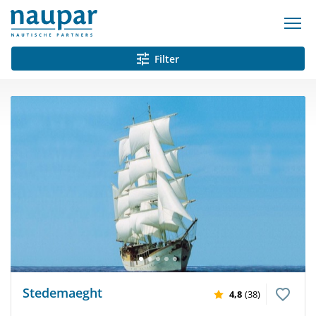
Filter
Stedemaeght
4,8
(38)