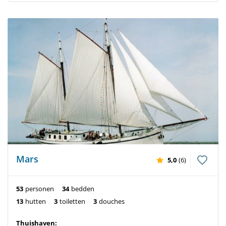
Mars
5,0
(6)
53
personen
34
bedden
13
hutten
3
toiletten
3
douches
Thuishaven: