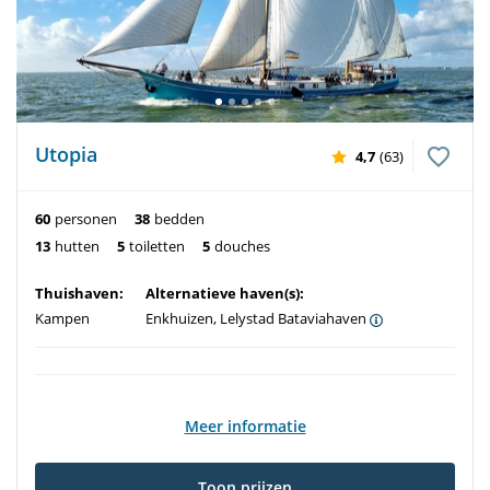
Utopia
4,7
(63)
60
personen
38
bedden
13
hutten
5
toiletten
5
douches
Thuishaven:
Alternatieve haven(s):
Kampen
Enkhuizen, Lelystad Bataviahaven
Meer informatie
Toon prijzen