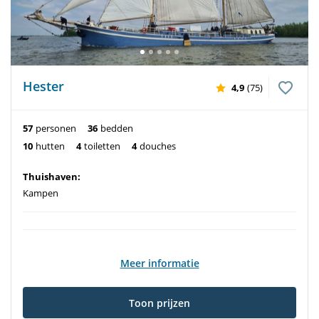
Hester
4,9
(75)
57
personen
36
bedden
10
hutten
4
toiletten
4
douches
Thuishaven:
Kampen
Meer informatie
Toon prijzen