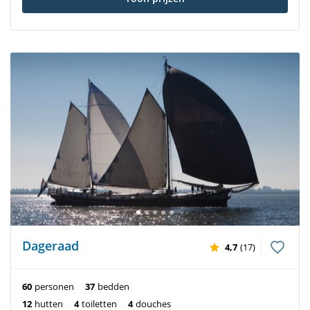
Dageraad
4,7
(17)
60
personen
37
bedden
12
hutten
4
toiletten
4
douches