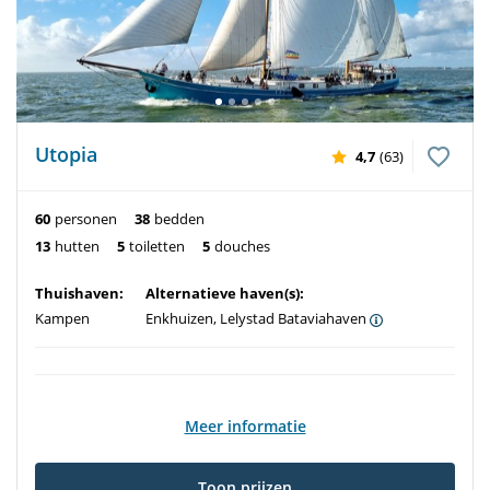
Utopia
4,7
(63)
60
personen
38
bedden
13
hutten
5
toiletten
5
douches
Thuishaven:
Alternatieve haven(s):
Kampen
Enkhuizen, Lelystad Bataviahaven
Meer informatie
Toon prijzen