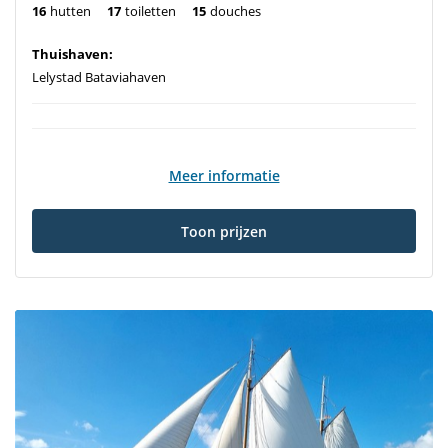
16
hutten
17
toiletten
15
douches
Thuishaven:
Lelystad Bataviahaven
Meer informatie
Toon prijzen