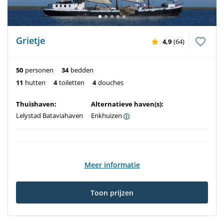
Grietje
4,9
(64)
50
personen
34
bedden
11
hutten
4
toiletten
4
douches
Thuishaven:
Alternatieve haven(s):
Lelystad Bataviahaven
Enkhuizen
Meer informatie
Toon prijzen