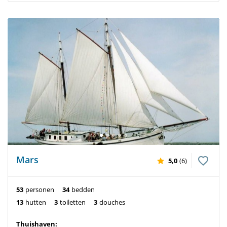
Mars
5,0
(6)
53
personen
34
bedden
13
hutten
3
toiletten
3
douches
Thuishaven: