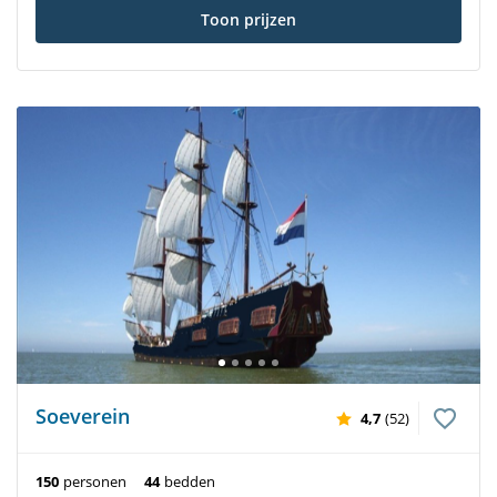
Toon prijzen
Soeverein
4,7
(52)
150
personen
44
bedden