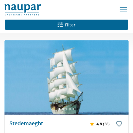
Filter
Stedemaeght
4,8
(38)