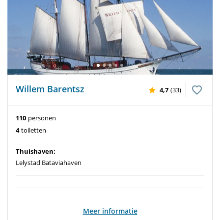
Willem Barentsz
4,7
(33)
110
personen
4
toiletten
Thuishaven:
Lelystad Bataviahaven
Meer informatie