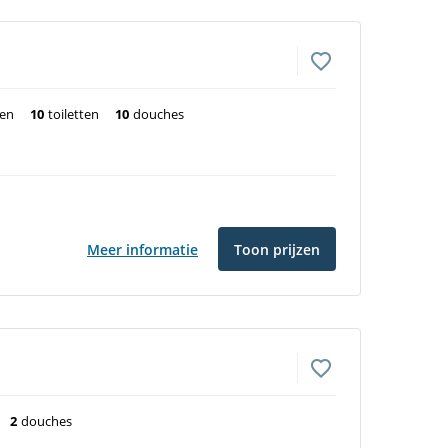
ten
10
toiletten
10
douches
Meer informatie
Toon prijzen
2
douches