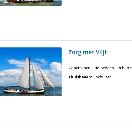
Zorg met Vlijt
22
personen
16
bedden
8
hutt
Thuishaven:
Enkhuizen