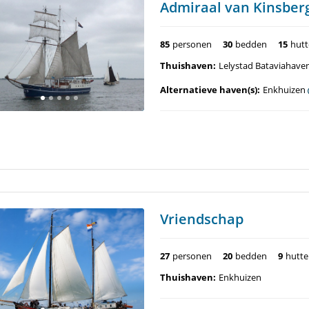
Admiraal van Kinsber
85
personen
30
bedden
15
hut
Thuishaven:
Lelystad Bataviahave
Alternatieve haven(s):
Enkhuizen
Vriendschap
27
personen
20
bedden
9
hutt
Thuishaven:
Enkhuizen