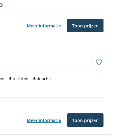
Meer informatie
Toon prijzen
ten
5
toiletten
6
douches
Meer informatie
Toon prijzen