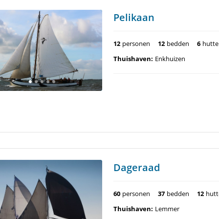
Pelikaan
12
personen
12
bedden
6
hutt
Thuishaven:
Enkhuizen
Dageraad
60
personen
37
bedden
12
hut
Thuishaven:
Lemmer