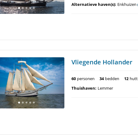
Alternatieve haven(s):
Enkhuizen
Vliegende Hollander
60
personen
34
bedden
12
hut
Thuishaven:
Lemmer