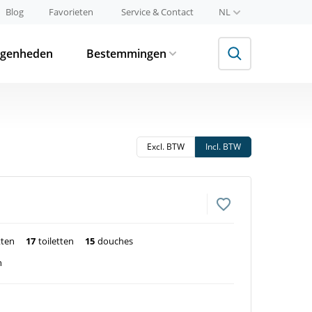
Blog
Favorieten
Service & Contact
NL
egenheden
Bestemmingen
Excl. BTW
Incl. BTW
tten
17
toiletten
15
douches
n