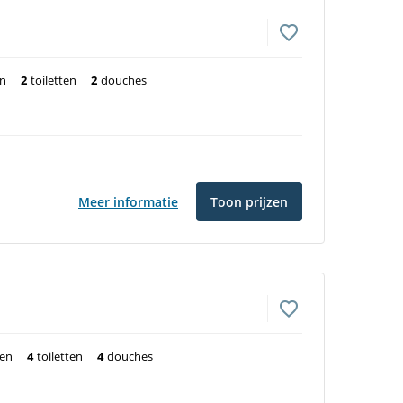
en
2
toiletten
2
douches
Meer informatie
Toon prijzen
ten
4
toiletten
4
douches