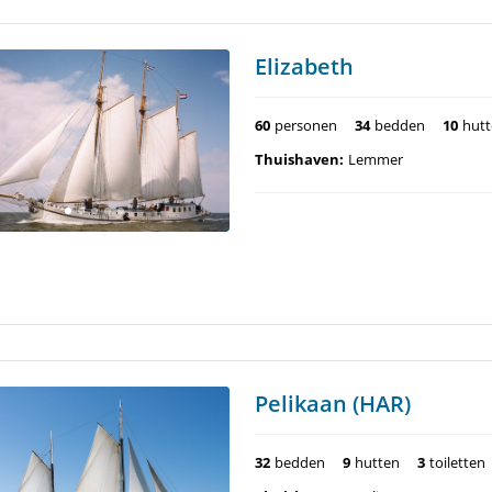
Elizabeth
60
personen
34
bedden
10
hut
Thuishaven:
Lemmer
Pelikaan (HAR)
32
bedden
9
hutten
3
toiletten