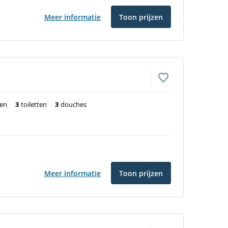
Meer informatie
Toon prijzen
ten
3
toiletten
3
douches
Meer informatie
Toon prijzen