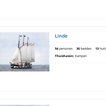
Linde
54
personen
30
bedden
13
hut
Thuishaven:
Kampen