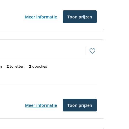
Meer informatie
Toon prijzen
en
2
toiletten
2
douches
Meer informatie
Toon prijzen