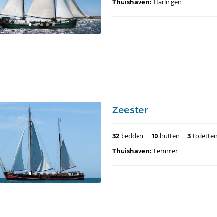
Thuishaven:
Harlingen
Zeester
32
bedden
10
hutten
3
toilette
Thuishaven:
Lemmer