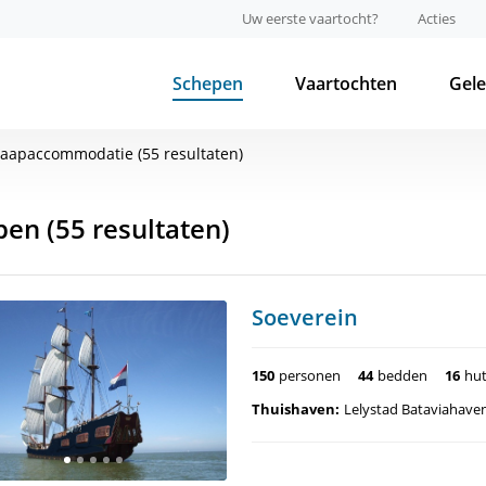
Uw eerste vaartocht?
Acties
Schepen
Vaartochten
Gel
laapaccommodatie (55 resultaten)
pen
(55 resultaten)
Soeverein
150
personen
44
bedden
16
hu
Thuishaven:
Lelystad Bataviahave