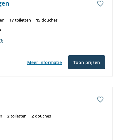
gen
ten
17
toiletten
15
douches
n
Meer informatie
Toon prijzen
en
2
toiletten
2
douches