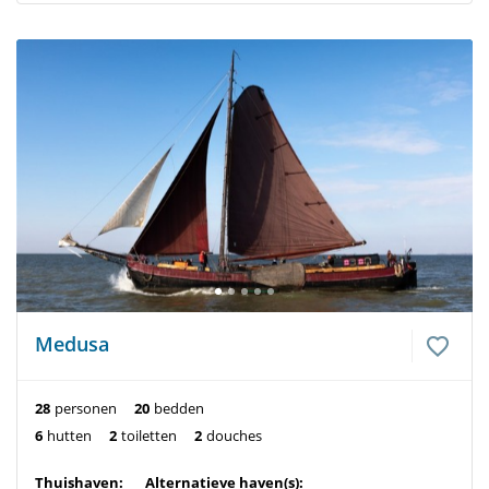
Medusa
28
personen
20
bedden
6
hutten
2
toiletten
2
douches
Thuishaven:
Alternatieve haven(s):