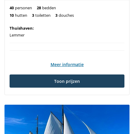
40
personen
28
bedden
10
hutten
3
toiletten
3
douches
Thuishaven:
Lemmer
Meer informatie
Toon prijzen