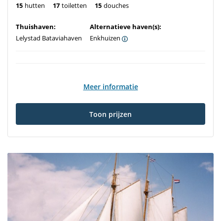
15
hutten
17
toiletten
15
douches
Thuishaven:
Alternatieve haven(s):
Lelystad Bataviahaven
Enkhuizen
Meer informatie
Toon prijzen