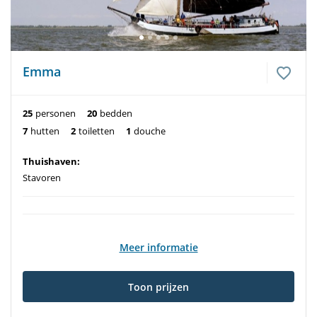
Emma
25
personen
20
bedden
7
hutten
2
toiletten
1
douche
Thuishaven:
Stavoren
Meer informatie
Toon prijzen