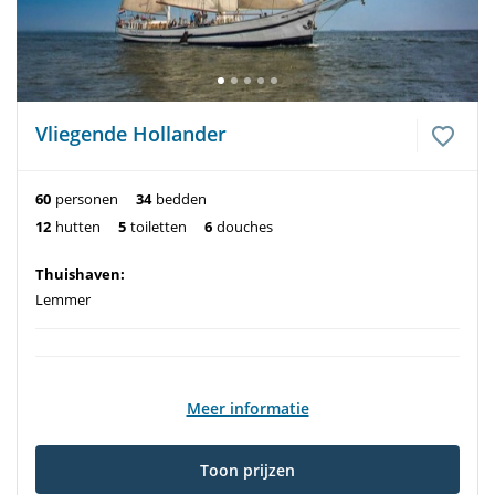
Vliegende Hollander
60
personen
34
bedden
12
hutten
5
toiletten
6
douches
Thuishaven:
Lemmer
Meer informatie
Toon prijzen