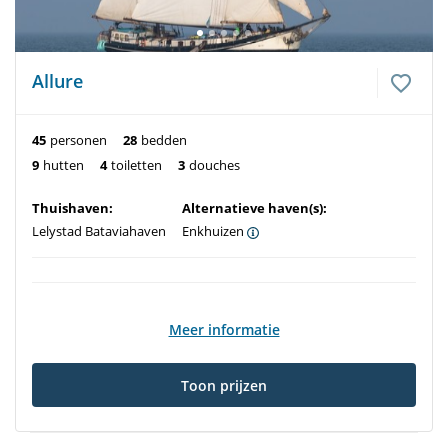
Allure
45
personen
28
bedden
9
hutten
4
toiletten
3
douches
Thuishaven:
Alternatieve haven(s):
Lelystad Bataviahaven
Enkhuizen
Meer informatie
Toon prijzen