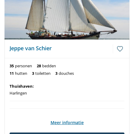
Jeppe van Schier
35
personen
28
bedden
11
hutten
3
toiletten
3
douches
Thuishaven:
Harlingen
Meer informatie