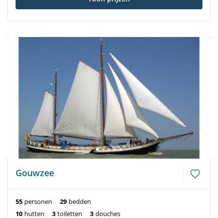
Gouwzee
55
personen
29
bedden
10
hutten
3
toiletten
3
douches