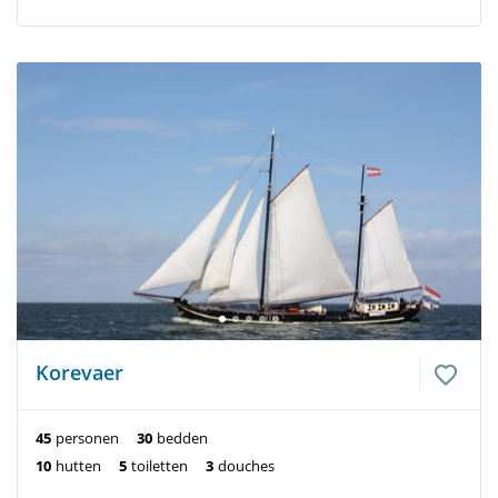
Korevaer
45
personen
30
bedden
10
hutten
5
toiletten
3
douches