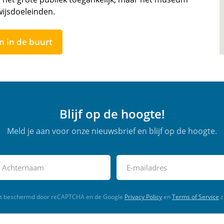
ijsdoeleinden.
n in de buurt
Blijf op de hoogte!
Meld je aan voor onze nieuwsbrief en blijf op de hoogte.
rdt beschermd door reCAPTCHA en de Google
Privacy Policy
en
Terms of Service
z