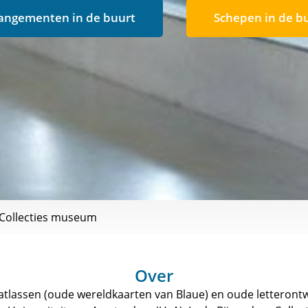
angementen in de buurt
Schepen in de b
 Collecties museum
Over
tlassen (oude wereldkaarten van Blaue) en oude letterontw