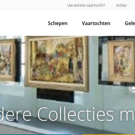
Uw eerste vaartocht?
Acties
Schepen
Vaartochten
Gel
dere Collecties