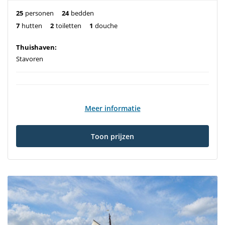
25
personen
24
bedden
7
hutten
2
toiletten
1
douche
Thuishaven:
Stavoren
Meer informatie
Toon prijzen