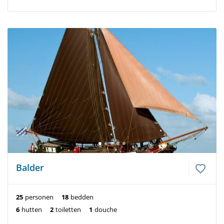
Balder
25
personen
18
bedden
6
hutten
2
toiletten
1
douche