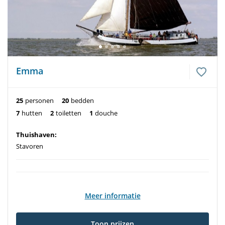
Emma
25
personen
20
bedden
7
hutten
2
toiletten
1
douche
Thuishaven:
Stavoren
Meer informatie
Toon prijzen