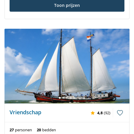
Toon prijzen
Vriendschap
4,8
(92)
27
personen
20
bedden