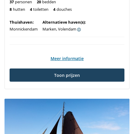
37
personen
20
bedden
8
hutten
4
toiletten
4
douches
Thuishaven:
Alternatieve haven(s):
Monnickendam
Marken, Volendam
Meer informatie
Toon prijzen