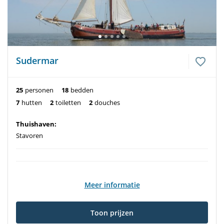
Sudermar
25
personen
18
bedden
7
hutten
2
toiletten
2
douches
Thuishaven:
Stavoren
Meer informatie
Toon prijzen