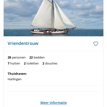
Vriendentrouw
28
personen
22
bedden
7
hutten
2
toiletten
2
douches
Thuishaven:
Harlingen
Meer informatie