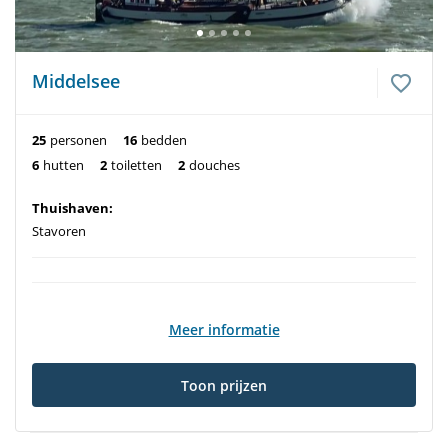
Middelsee
25
personen
16
bedden
6
hutten
2
toiletten
2
douches
Thuishaven:
Stavoren
Meer informatie
Toon prijzen