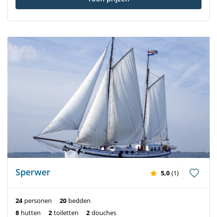
Sperwer
5,0
(1)
24
personen
20
bedden
8
hutten
2
toiletten
2
douches