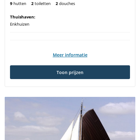
9
hutten
2
toiletten
2
douches
Thuishaven:
Enkhuizen
Meer informatie
Toon prijzen