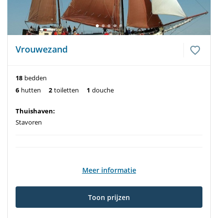
Vrouwezand
18
bedden
6
hutten
2
toiletten
1
douche
Thuishaven:
Stavoren
Meer informatie
Toon prijzen