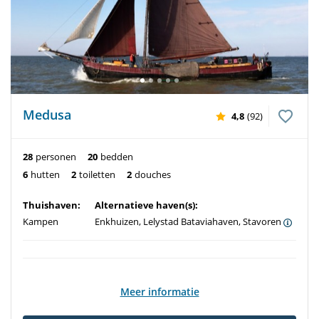
Medusa
4,8
(92)
28
personen
20
bedden
6
hutten
2
toiletten
2
douches
Thuishaven:
Alternatieve haven(s):
Kampen
Enkhuizen, Lelystad Bataviahaven, Stavoren
Meer informatie