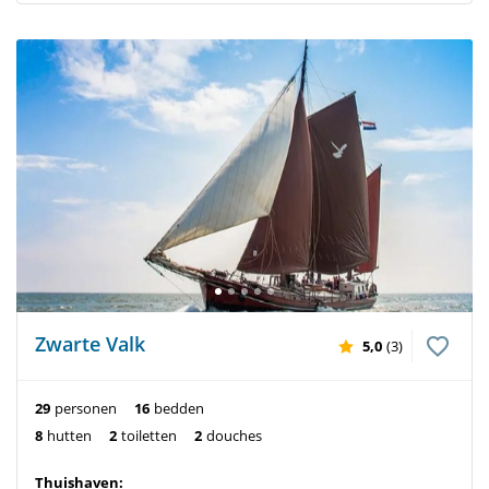
Zwarte Valk
5,0
(3)
29
personen
16
bedden
8
hutten
2
toiletten
2
douches
Thuishaven: