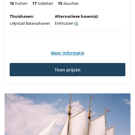
15
hutten
17
toiletten
15
douches
Thuishaven:
Alternatieve haven(s):
Lelystad Bataviahaven
Enkhuizen
Meer informatie
Toon prijzen