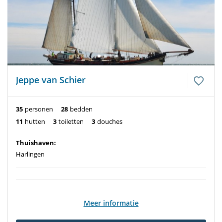
Jeppe van Schier
35
personen
28
bedden
11
hutten
3
toiletten
3
douches
Thuishaven:
Harlingen
Meer informatie