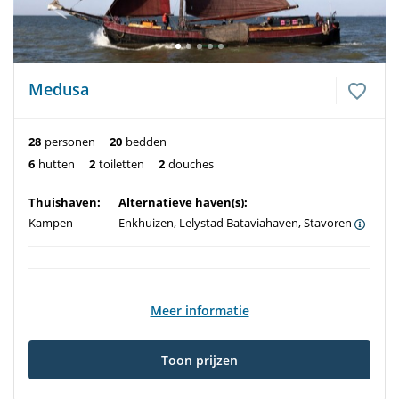
Medusa
28
personen
20
bedden
6
hutten
2
toiletten
2
douches
Thuishaven:
Alternatieve haven(s):
Kampen
Enkhuizen, Lelystad Bataviahaven, Stavoren
Meer informatie
Toon prijzen