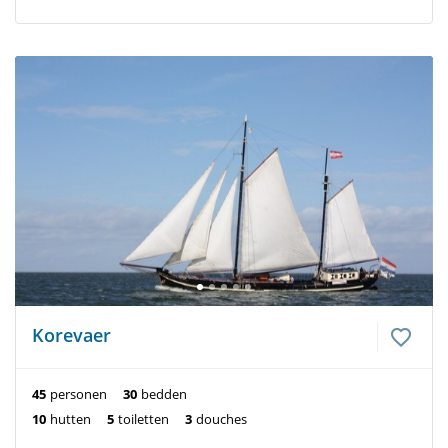
Korevaer
45
personen
30
bedden
10
hutten
5
toiletten
3
douches