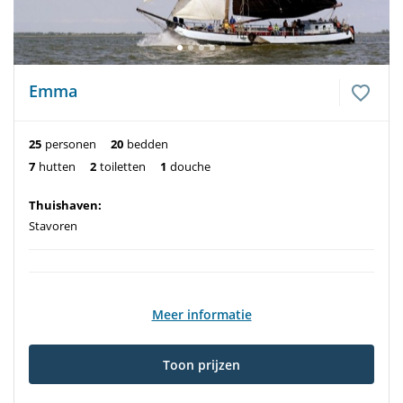
Emma
25
personen
20
bedden
7
hutten
2
toiletten
1
douche
Thuishaven:
Stavoren
Meer informatie
Toon prijzen