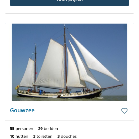
Gouwzee
55
personen
29
bedden
10
hutten
3
toiletten
3
douches