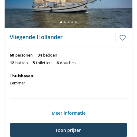
Vliegende Hollander
60
personen
34
bedden
12
hutten
5
toiletten
6
douches
Thuishaven:
Lemmer
Meer informatie
Toon prijzen