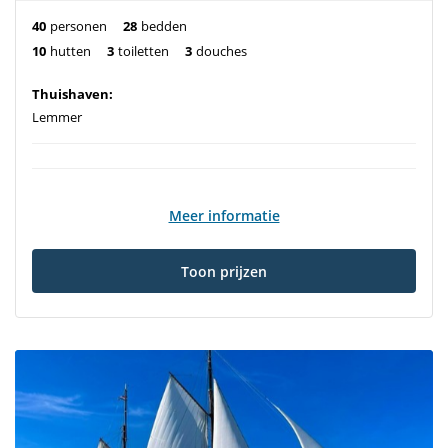
40
personen
28
bedden
10
hutten
3
toiletten
3
douches
Thuishaven:
Lemmer
Meer informatie
Toon prijzen