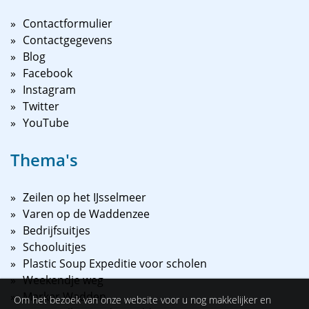
Contactformulier
Contactgegevens
Blog
Facebook
Instagram
Twitter
YouTube
Thema's
Zeilen op het IJsselmeer
Varen op de Waddenzee
Bedrijfsuitjes
Schooluitjes
Plastic Soup Expeditie voor scholen
Weekendje weg
Marker Wadden
Om het bezoek van onze website voor u nog makkelijker en