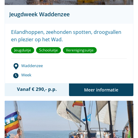
Jeugdweek Waddenzee
Eilandhoppen, zeehonden spotten, droogvallen
en plezier op het Wad.
Jeugduitje
Schooluitje
Verenigingsuitje
Waddenzee
Week
Vanaf € 290,- p.p.
Meer informatie