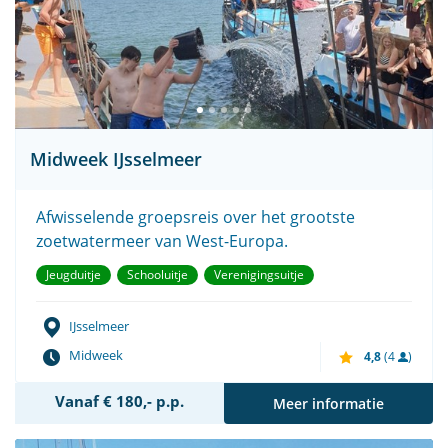
Midweek IJsselmeer
Afwisselende groepsreis over het grootste
zoetwatermeer van West-Europa.
Jeugduitje
Schooluitje
Verenigingsuitje
IJsselmeer
Midweek
4,8
(4
)
Vanaf € 180,- p.p.
Meer informatie