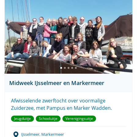
Midweek IJsselmeer en Markermeer
Afwisselende zwerftocht over voormalige
Zuiderzee, met Pampus en Marker Wadden.
Jeugduitje
Schooluitje
Verenigingsuitje
IJsselmeer, Markermeer