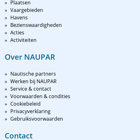
Plaatsen
De duur van het arrangement
Vaargebieden
Havens
Dit arrangement kunt u boeken voor een (kort)
Bezienswaardigheden
weekend en indien gewenst uitbreiden met een early
Acties
check-in.
Activiteiten
Over NAUPAR
Nautische partners
Werken bij NAUPAR
Service & contact
Voorwaarden & condities
Cookiebeleid
Privacyverklaring
Gebruiksvoorwaarden
Contact