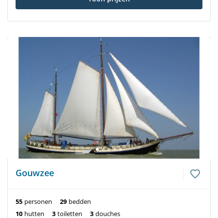
Gouwzee
55
personen
29
bedden
10
hutten
3
toiletten
3
douches