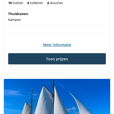
10
hutten
4
toiletten
4
douches
Thuishaven:
Kampen
Meer informatie
Toon prijzen