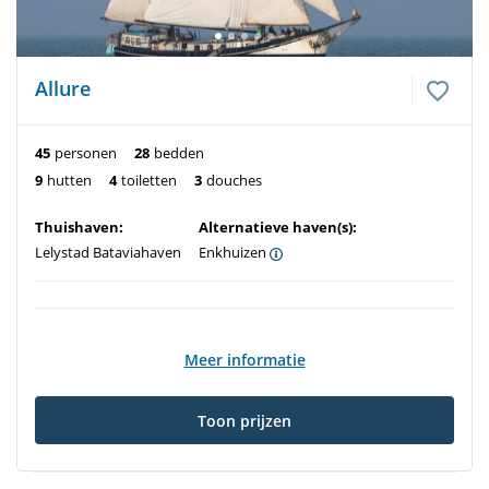
Allure
45
personen
28
bedden
9
hutten
4
toiletten
3
douches
Thuishaven:
Alternatieve haven(s):
Lelystad Bataviahaven
Enkhuizen
Meer informatie
Toon prijzen