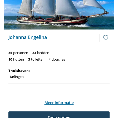
Johanna Engelina
55
personen
33
bedden
10
hutten
3
toiletten
4
douches
Thuishaven:
Harlingen
Meer informatie
Toon prijzen