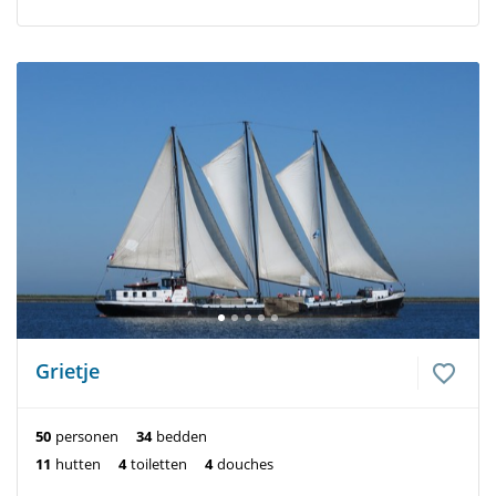
Grietje
50
personen
34
bedden
11
hutten
4
toiletten
4
douches