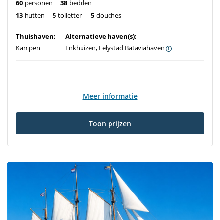
60
personen
38
bedden
13
hutten
5
toiletten
5
douches
Thuishaven:
Alternatieve haven(s):
Kampen
Enkhuizen, Lelystad Bataviahaven
Meer informatie
Toon prijzen