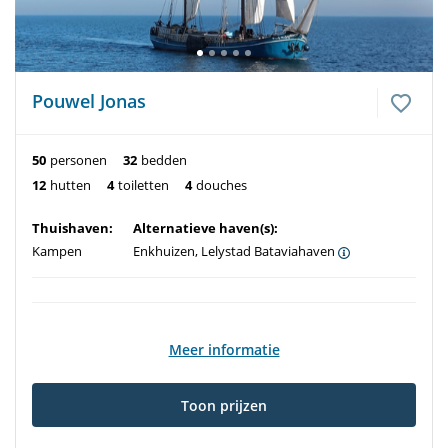
Pouwel Jonas
50
personen
32
bedden
12
hutten
4
toiletten
4
douches
Thuishaven:
Alternatieve haven(s):
Kampen
Enkhuizen, Lelystad Bataviahaven
Meer informatie
Toon prijzen