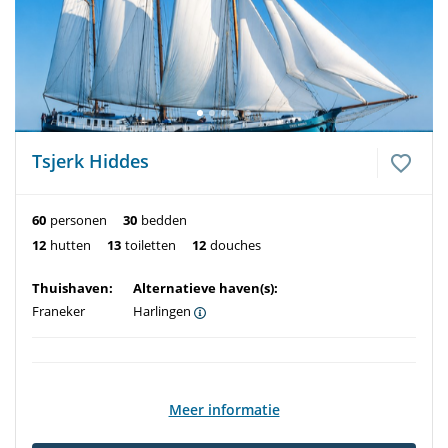
Tsjerk Hiddes
60
personen
30
bedden
12
hutten
13
toiletten
12
douches
Thuishaven:
Alternatieve haven(s):
Franeker
Harlingen
Meer informatie