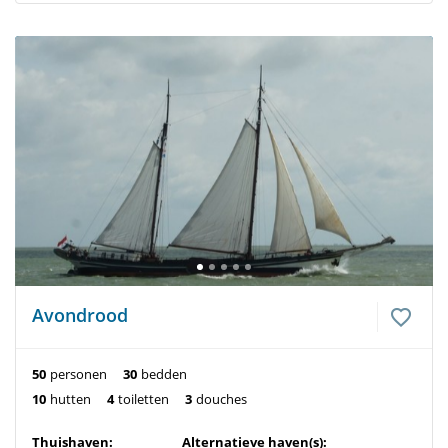
Avondrood
50
personen
30
bedden
10
hutten
4
toiletten
3
douches
Thuishaven:
Alternatieve haven(s):