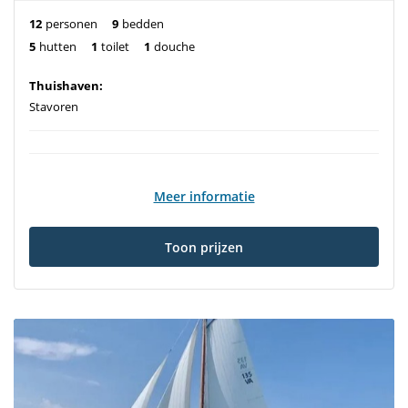
12
personen
9
bedden
5
hutten
1
toilet
1
douche
Thuishaven:
Stavoren
Meer informatie
Toon prijzen