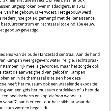
ak hier niet alleen recht. Er werden hier ook
ssen uitgesproken over misdadigers. In 1543
el van het gebouw is verwoest. Het gebouw werd
e Nederrijnse gotiek, gemengd met de Renaissance.
t bestuurscentrum en rechtszaal tot eind 18e eeuw.
het gebouw gevestigd.
iedenis van de oude Hanzestad centraal. Aan de hand
van Kampen weergegeven: water, religie, rechtspraak
r Kampen rijk mee is geworden, maar het zorgde ook
ie staat de aanwezigheid van geloof in Kampen
oken en in de themazaal is te zien hoe deze
ctie heeft het museum ook een wisselende expositie
ing van een gids het museum ontdekken of u hebt de
t een beeldscherm en koptelefoon wandelt u
 vanaf 7 jaar is er een tour beschikbaar waar de
 museum worden begeleidt.