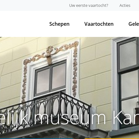
Uw eerste vaartocht?
Acties
Schepen
Vaartochten
Gel
elijk museum K