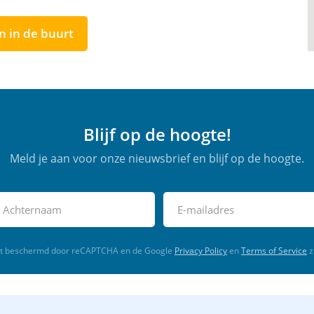
n in de buurt
Blijf op de hoogte!
Meld je aan voor onze nieuwsbrief en blijf op de hoogte.
rdt beschermd door reCAPTCHA en de Google
Privacy Policy
en
Terms of Service
z