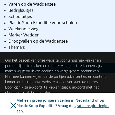
Varen op de Waddenzee
Bedrijfsuitjes
Schooluitjes
Plastic Soup Expeditie voor scholen
Weekendje weg
Marker Wadden
Droogvallen op de Waddenzee
Thema's
Om het bezoek van onze website voor u nog makkelijker en
persoonlijker te maken en u beter van dienst te kunnen zijn,
©
2026
NAUPAR
maken wij gebruik van cookies en vergelijkbare technieken.
Hiermee kunnen wij en derde partijen advertenties en content
binnen en buiten onze website aanpassen aan uw interesses.
Door op "Ik ga akkoord" te klikken, gaat u akkoord met het
plaatsen van al deze cookies.
Met een groep jongeren zeilen in Nederland of op
Plastic Soup Expeditie? Vraag de
gratis inspiratiegids
Ik ga akkoord
Instellingen
aan.