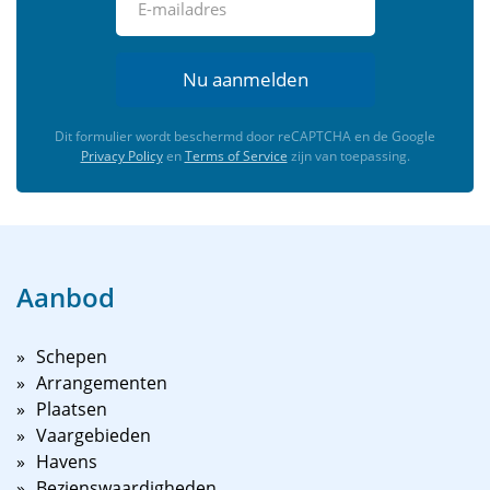
Nu aanmelden
Dit formulier wordt beschermd door reCAPTCHA en de Google
Privacy Policy
en
Terms of Service
zijn van toepassing.
Aanbod
Schepen
Arrangementen
Plaatsen
Vaargebieden
Havens
Bezienswaardigheden