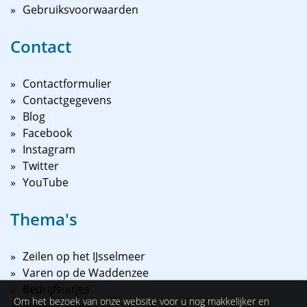
Gebruiksvoorwaarden
Contact
Contactformulier
Contactgegevens
Blog
Facebook
Instagram
Twitter
YouTube
Thema's
Zeilen op het IJsselmeer
Varen op de Waddenzee
Bedrijfsuitjes
Om het bezoek van onze website voor u nog makkelijker en
Schooluitjes