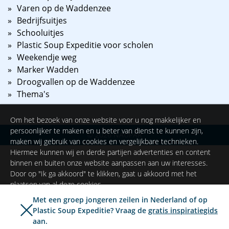
Varen op de Waddenzee
Bedrijfsuitjes
Schooluitjes
Plastic Soup Expeditie voor scholen
Weekendje weg
Marker Wadden
Droogvallen op de Waddenzee
Thema's
Om het bezoek van onze website voor u nog makkelijker en
persoonlijker te maken en u beter van dienst te kunnen zijn,
©
2026
NAUPAR
maken wij gebruik van cookies en vergelijkbare technieken.
Hiermee kunnen wij en derde partijen advertenties en content
binnen en buiten onze website aanpassen aan uw interesses.
Door op "Ik ga akkoord" te klikken, gaat u akkoord met het
plaatsen van al deze cookies.
Met een groep jongeren zeilen in Nederland of op
Plastic Soup Expeditie? Vraag de
gratis inspiratiegids
Ik ga akkoord
Instellingen
aan.