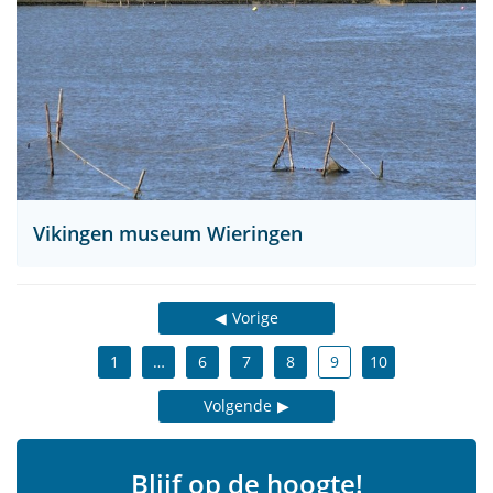
Vikingen museum Wieringen
Vorige
1
…
6
7
8
9
10
Volgende
Blijf op de hoogte!