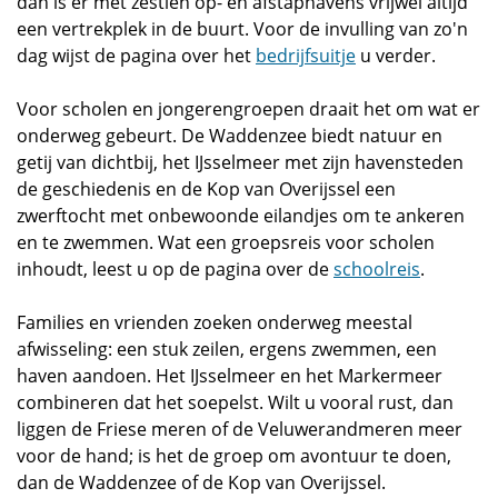
dan is er met zestien op- en afstaphavens vrijwel altijd
een vertrekplek in de buurt. Voor de invulling van zo'n
dag wijst de pagina over het
bedrijfsuitje
u verder.
Voor scholen en jongerengroepen draait het om wat er
onderweg gebeurt. De Waddenzee biedt natuur en
getij van dichtbij, het IJsselmeer met zijn havensteden
de geschiedenis en de Kop van Overijssel een
zwerftocht met onbewoonde eilandjes om te ankeren
en te zwemmen. Wat een groepsreis voor scholen
inhoudt, leest u op de pagina over de
schoolreis
.
Families en vrienden zoeken onderweg meestal
afwisseling: een stuk zeilen, ergens zwemmen, een
haven aandoen. Het IJsselmeer en het Markermeer
combineren dat het soepelst. Wilt u vooral rust, dan
liggen de Friese meren of de Veluwerandmeren meer
voor de hand; is het de groep om avontuur te doen,
dan de Waddenzee of de Kop van Overijssel.