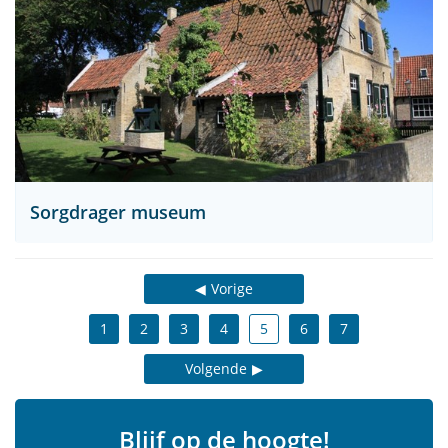
Sorgdrager museum
Vorige
1
2
3
4
5
6
7
Volgende
Blijf op de hoogte!