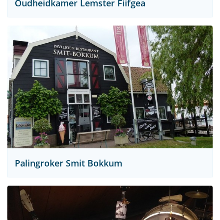
Oudheidkamer Lemster Fiifgea
Palingroker Smit Bokkum