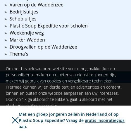
Varen op de Waddenzee
Bedrijfsuitjes
Schooluitjes
Plastic Soup Expeditie voor scholen
Weekendje weg
Marker Wadden
Droogvallen op de Waddenzee
Thema's
Om het bezoek van onze website voor u nog makkelijker en
persoonlijker te maken en u beter van dienst te kunnen zijn,
©
2026
NAUPAR
maken wij gebruik van cookies en vergelijkbare technieken.
Hiermee kunnen wij en derde partijen advertenties en content
binnen en buiten onze website aanpassen aan uw interesses.
Door op "Ik ga akkoord" te klikken, gaat u akkoord met het
plaatsen van al deze cookies.
Met een groep jongeren zeilen in Nederland of op
Plastic Soup Expeditie? Vraag de
gratis inspiratiegids
Ik ga akkoord
Instellingen
aan.