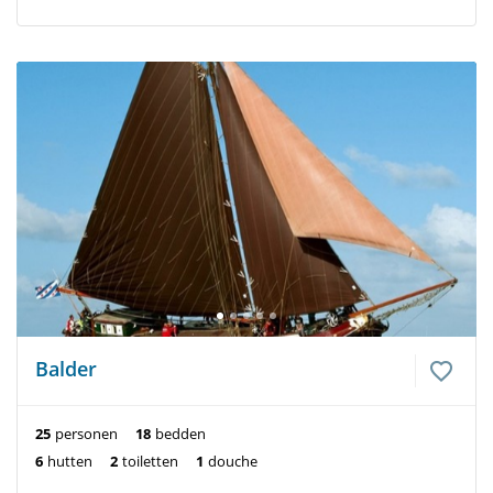
Balder
25
personen
18
bedden
6
hutten
2
toiletten
1
douche