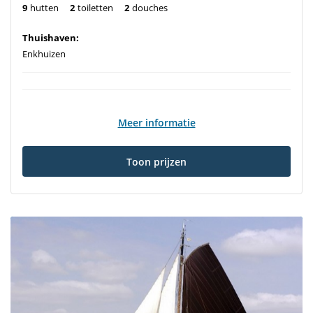
9
hutten
2
toiletten
2
douches
Thuishaven:
Enkhuizen
Meer informatie
Toon prijzen