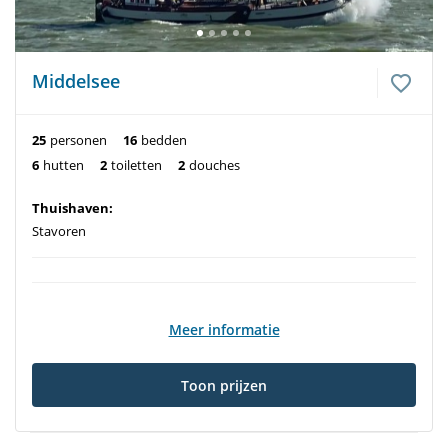
Middelsee
25
personen
16
bedden
6
hutten
2
toiletten
2
douches
Thuishaven:
Stavoren
Meer informatie
Toon prijzen