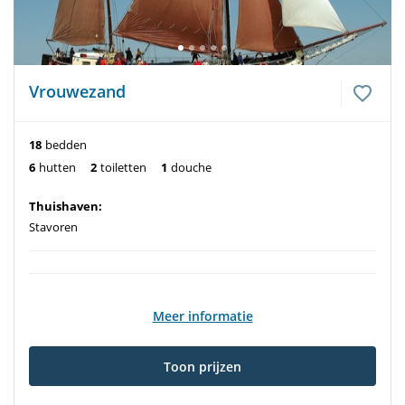
Vrouwezand
18
bedden
6
hutten
2
toiletten
1
douche
Thuishaven:
Stavoren
Meer informatie
Toon prijzen