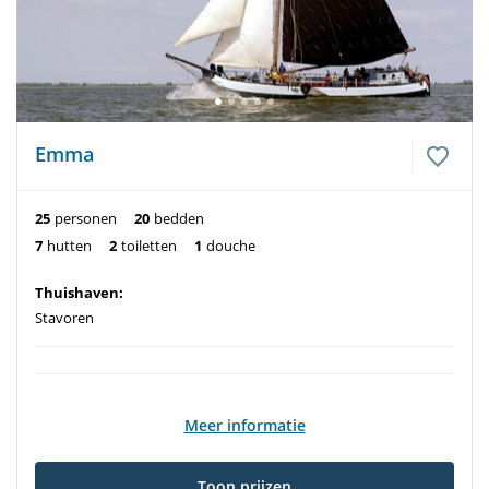
Emma
25
personen
20
bedden
7
hutten
2
toiletten
1
douche
Thuishaven:
Stavoren
Meer informatie
Toon prijzen