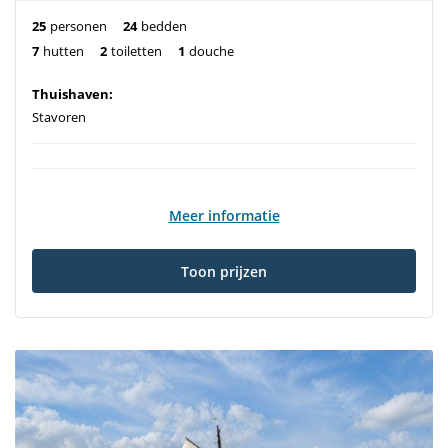
25
personen
24
bedden
7
hutten
2
toiletten
1
douche
Thuishaven:
Stavoren
Meer informatie
Toon prijzen