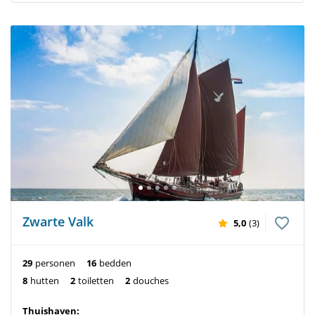
Zwarte Valk
5,0
(3)
29
personen
16
bedden
8
hutten
2
toiletten
2
douches
Thuishaven: