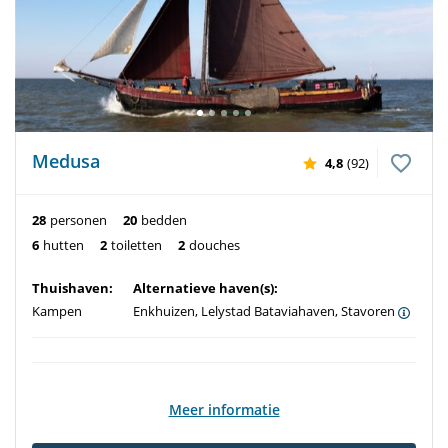
Medusa
4,8
(92)
28
personen
20
bedden
6
hutten
2
toiletten
2
douches
Thuishaven:
Alternatieve haven(s):
Kampen
Enkhuizen, Lelystad Bataviahaven, Stavoren
Meer informatie