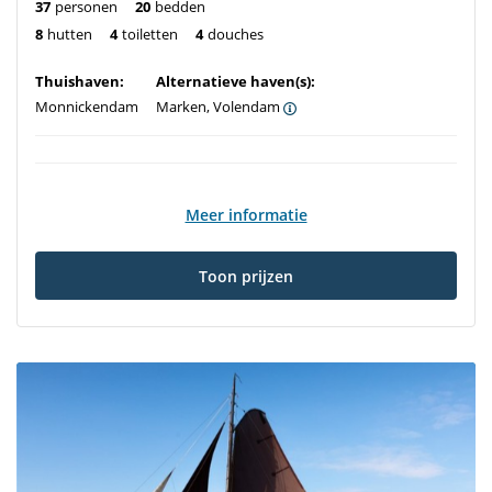
37
personen
20
bedden
8
hutten
4
toiletten
4
douches
Thuishaven:
Alternatieve haven(s):
Monnickendam
Marken, Volendam
Meer informatie
Toon prijzen