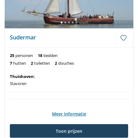
Sudermar
25
personen
18
bedden
7
hutten
2
toiletten
2
douches
Thuishaven:
Stavoren
Meer informatie
Toon prijzen