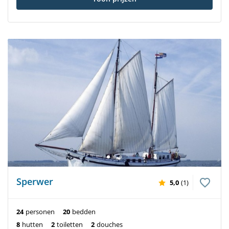
Sperwer
5,0
(1)
24
personen
20
bedden
8
hutten
2
toiletten
2
douches