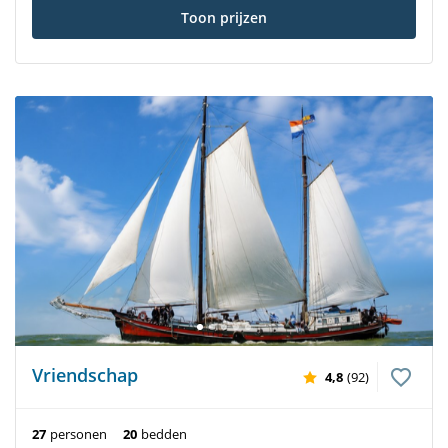
Toon prijzen
Vriendschap
4,8
(92)
27
personen
20
bedden