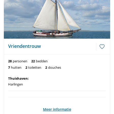
Vriendentrouw
28
personen
22
bedden
7
hutten
2
toiletten
2
douches
Thuishaven:
Harlingen
Meer informatie