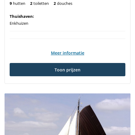
9
hutten
2
toiletten
2
douches
Thuishaven:
Enkhuizen
Meer informatie
Toon prijzen