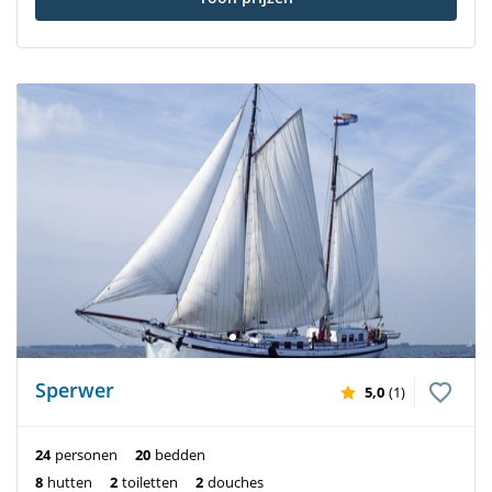
Sperwer
5,0
(1)
24
personen
20
bedden
8
hutten
2
toiletten
2
douches