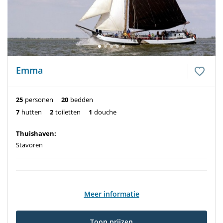
Emma
25
personen
20
bedden
7
hutten
2
toiletten
1
douche
Thuishaven:
Stavoren
Meer informatie
Toon prijzen