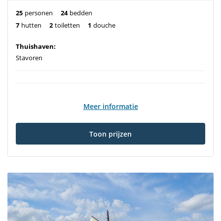
25
personen
24
bedden
7
hutten
2
toiletten
1
douche
Thuishaven:
Stavoren
Meer informatie
Toon prijzen