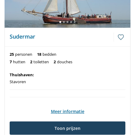
Sudermar
25
personen
18
bedden
7
hutten
2
toiletten
2
douches
Thuishaven:
Stavoren
Meer informatie
Toon prijzen