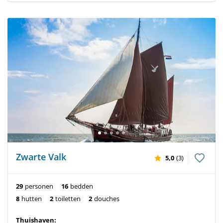
Zwarte Valk
5,0
(3)
29
personen
16
bedden
8
hutten
2
toiletten
2
douches
Thuishaven: