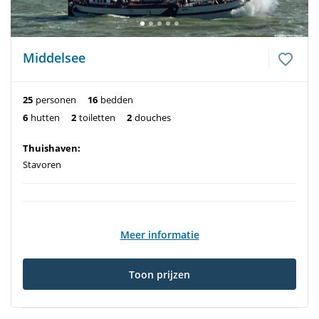
Middelsee
25
personen
16
bedden
6
hutten
2
toiletten
2
douches
Thuishaven:
Stavoren
Meer informatie
Toon prijzen