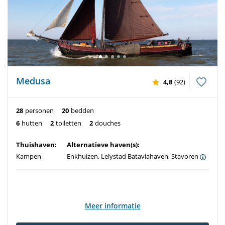
Medusa
4,8
(92)
28
personen
20
bedden
6
hutten
2
toiletten
2
douches
Thuishaven:
Alternatieve haven(s):
Kampen
Enkhuizen, Lelystad Bataviahaven, Stavoren
Meer informatie