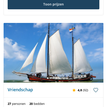
Toon prijzen
Vriendschap
4,8
(92)
27
personen
20
bedden