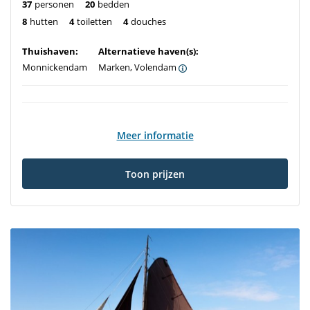
37
personen
20
bedden
8
hutten
4
toiletten
4
douches
Thuishaven:
Alternatieve haven(s):
Monnickendam
Marken, Volendam
Meer informatie
Toon prijzen