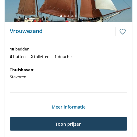
Vrouwezand
18
bedden
6
hutten
2
toiletten
1
douche
Thuishaven:
Stavoren
Meer informatie
Toon prijzen