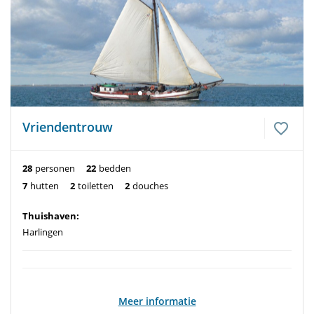
Vriendentrouw
28
personen
22
bedden
7
hutten
2
toiletten
2
douches
Thuishaven:
Harlingen
Meer informatie