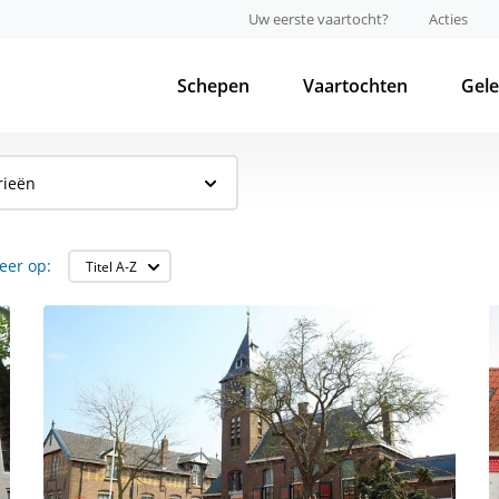
Uw eerste vaartocht?
Acties
Schepen
Vaartochten
Gel
rieën
eer op: