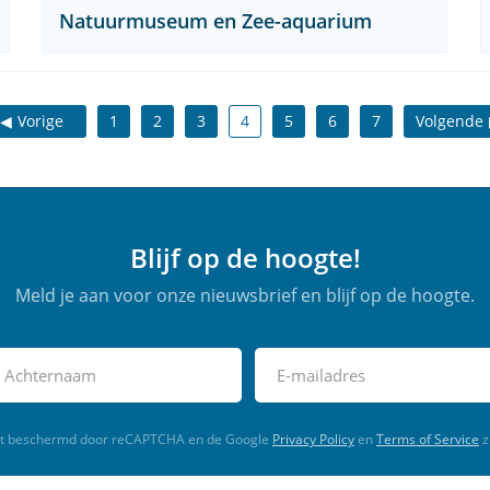
Natuurmuseum en Zee-aquarium
Vorige
1
2
3
4
5
6
7
Volgende
Blijf op de hoogte!
Meld je aan voor onze nieuwsbrief en blijf op de hoogte.
rdt beschermd door reCAPTCHA en de Google
Privacy Policy
en
Terms of Service
z