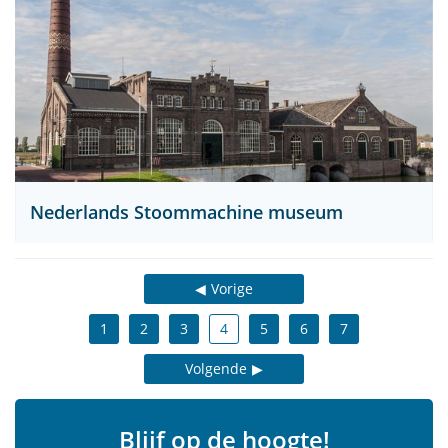
Nederlands Stoommachine museum
Vorige
1
2
3
4
5
6
7
Volgende
Blijf op de hoogte!