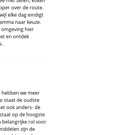
ee met zeilen, koken
pper over de route.
ijl elke dag eindigt
ramma naar keuze.
e omgeving hier
iet en ontdek
s.
d hebben we meer
Zo staat de oudste
het ook anders- de
 staat op de hoogste
 belangrijke rol voor
iddelen zijn de