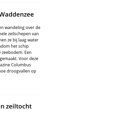
e Waddenzee
een wandeling over de
ele zeilschepen van
n ze bij laag water
ondom het schip
de zeebodem. Een
eegemaakt. Voor deze
gazine Columbus
 hoe droogvallen op
n zeiltocht