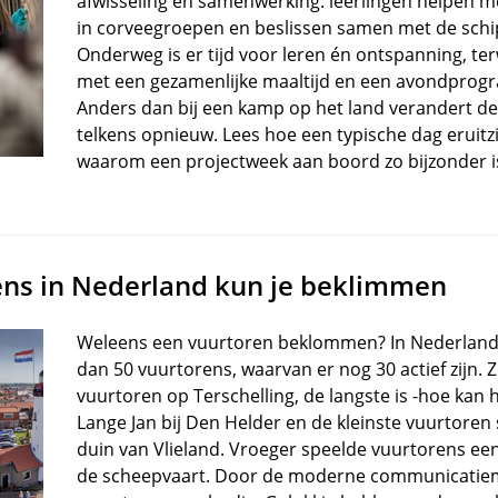
afwisseling en samenwerking: leerlingen helpen m
in corveegroepen en beslissen samen met de schi
Onderweg is er tijd voor leren én ontspanning, terw
met een gezamenlijke maaltijd en een avondprog
Anders dan bij een kamp op het land verandert d
telkens opnieuw. Lees hoe een typische dag eruitz
waarom een projectweek aan boord zo bijzonder i
ens in Nederland kun je beklimmen
Weleens een vuurtoren beklommen? In Nederlan
dan 50 vuurtorens, waarvan er nog 30 actief zijn. 
vuurtoren op Terschelling, de langste is -hoe kan 
Lange Jan bij Den Helder en de kleinste vuurtoren
duin van Vlieland. Vroeger speelde vuurtorens een
de scheepvaart. Door de moderne communicatiem