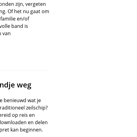
onden zijn, vergeten
ng. Of het nu gaat om
 familie en/of
volle band is
n van
endje weg
e benieuwd wat je
ditioneel zeilschip?
ereid op reis en
df downloaden en delen
pret kan beginnen.