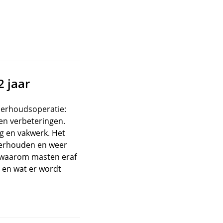
2 jaar
derhoudsoperatie:
 en verbeteringen.
ng en vakwerk. Het
derhouden en weer
e waarom masten eraf
 en wat er wordt