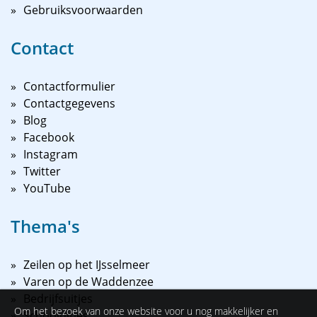
Gebruiksvoorwaarden
Contact
Contactformulier
Contactgegevens
Blog
Facebook
Instagram
Twitter
YouTube
Thema's
Zeilen op het IJsselmeer
Varen op de Waddenzee
Bedrijfsuitjes
Om het bezoek van onze website voor u nog makkelijker en
Schooluitjes