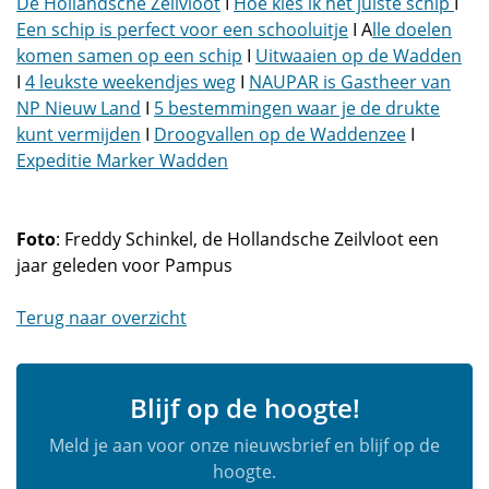
De Hollandsche Zeilvloot
I
Hoe kies ik het juiste schip
I
Een schip is perfect voor een schooluitje
I A
lle doelen
komen samen op een schip
I
Uitwaaien op de Wadden
I
4 leukste weekendjes weg
I
NAUPAR is Gastheer van
NP Nieuw Land
I
5 bestemmingen waar je de drukte
kunt vermijden
I
Droogvallen op de Waddenzee
I
Expeditie Marker Wadden
Foto
: Freddy Schinkel, de Hollandsche Zeilvloot een
jaar geleden voor Pampus
Terug naar overzicht
Blijf op de hoogte!
Meld je aan voor onze nieuwsbrief en blijf op de
hoogte.