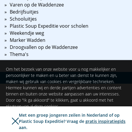
Varen op de Waddenzee
Bedrijfsuitjes
Schooluitjes
Plastic Soup Expeditie voor scholen
Weekendje weg
Marker Wadden
Droogvallen op de Waddenzee
Thema's
Om het bezoek van onze website voor u nog makkelijker en
persoonlijker te maken en u beter van dienst te kunnen zijn,
©
2026
NAUPAR
maken wij gebruik van cookies en vergelijkbare technieken.
Hiermee kunnen wij en derde partijen advertenties en content
binnen en buiten onze website aanpassen aan uw interesses.
Door op "Ik ga akkoord" te klikken, gaat u akkoord met het
plaatsen van al deze cookies.
Met een groep jongeren zeilen in Nederland of op
Plastic Soup Expeditie? Vraag de
gratis inspiratiegids
Ik ga akkoord
Instellingen
aan.