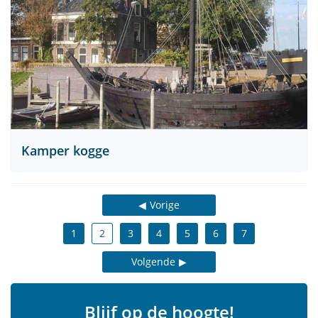
Kamper kogge
Vorige
1
2
3
4
5
6
7
Volgende
Blijf op de hoogte!