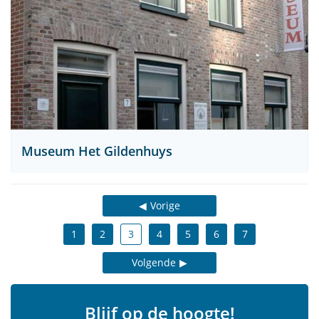
Museum Het Gildenhuys
Vorige
1
2
3
4
5
6
7
Volgende
Blijf op de hoogte!