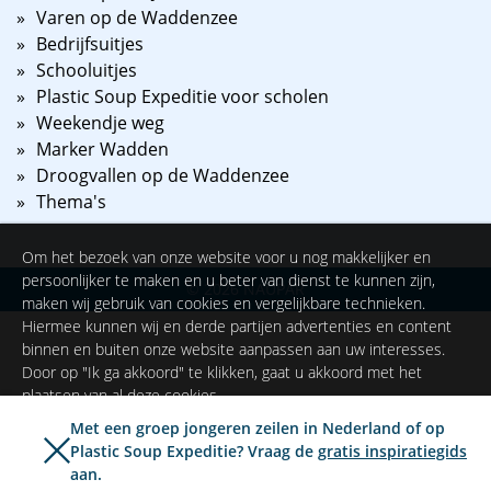
Varen op de Waddenzee
Bedrijfsuitjes
Schooluitjes
Plastic Soup Expeditie voor scholen
Weekendje weg
Marker Wadden
Droogvallen op de Waddenzee
Thema's
Om het bezoek van onze website voor u nog makkelijker en
persoonlijker te maken en u beter van dienst te kunnen zijn,
©
2026
NAUPAR
maken wij gebruik van cookies en vergelijkbare technieken.
Hiermee kunnen wij en derde partijen advertenties en content
binnen en buiten onze website aanpassen aan uw interesses.
Door op "Ik ga akkoord" te klikken, gaat u akkoord met het
plaatsen van al deze cookies.
Met een groep jongeren zeilen in Nederland of op
Plastic Soup Expeditie? Vraag de
gratis inspiratiegids
Ik ga akkoord
Instellingen
aan.