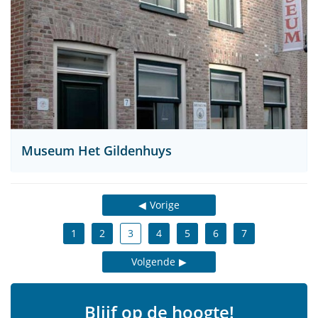
Museum Het Gildenhuys
Vorige
1
2
3
4
5
6
7
Volgende
Blijf op de hoogte!