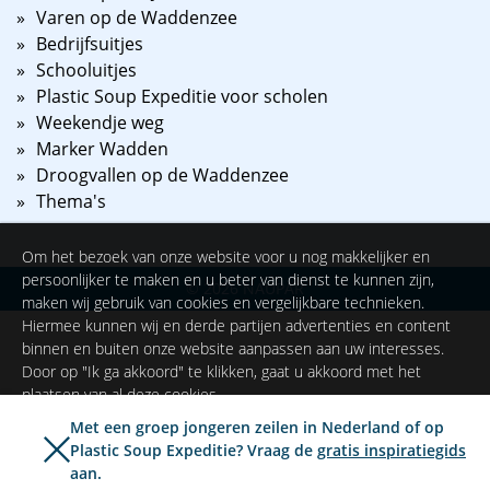
Varen op de Waddenzee
Bedrijfsuitjes
Schooluitjes
Plastic Soup Expeditie voor scholen
Weekendje weg
Marker Wadden
Droogvallen op de Waddenzee
Thema's
Om het bezoek van onze website voor u nog makkelijker en
persoonlijker te maken en u beter van dienst te kunnen zijn,
©
2026
NAUPAR
maken wij gebruik van cookies en vergelijkbare technieken.
Hiermee kunnen wij en derde partijen advertenties en content
binnen en buiten onze website aanpassen aan uw interesses.
Door op "Ik ga akkoord" te klikken, gaat u akkoord met het
plaatsen van al deze cookies.
Met een groep jongeren zeilen in Nederland of op
Plastic Soup Expeditie? Vraag de
gratis inspiratiegids
Ik ga akkoord
Instellingen
aan.