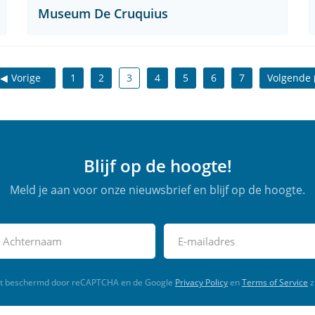
Museum De Cruquius
Vorige
1
2
3
4
5
6
7
Volgende
Blijf op de hoogte!
Meld je aan voor onze nieuwsbrief en blijf op de hoogte.
rdt beschermd door reCAPTCHA en de Google
Privacy Policy
en
Terms of Service
z