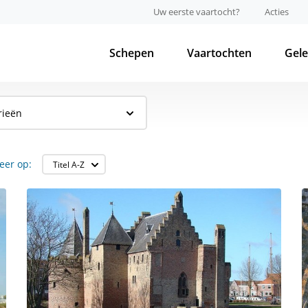
Uw eerste vaartocht?
Acties
Schepen
Vaartochten
Gel
rieën
eer op: