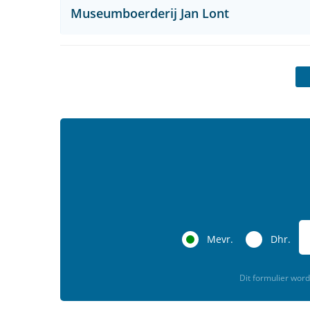
Museumboerderij Jan Lont
Mevr.
Dhr.
Dit formulier wo