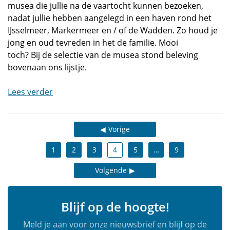
musea die jullie na de vaartocht kunnen bezoeken,
nadat jullie hebben aangelegd in een haven rond het
IJsselmeer, Markermeer en / of de Wadden. Zo houd je
jong en oud tevreden in het de familie. Mooi
toch? Bij de selectie van de musea stond beleving
bovenaan ons lijstje.
Lees verder
Vorige
1
2
3
4
5
…
9
Volgende
Blijf op de hoogte!
Meld je aan voor onze nieuwsbrief en blijf op de