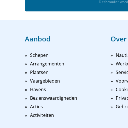
Dit formulier wo
Aanbod
Over
Schepen
Nauti
Arrangementen
Werk
Plaatsen
Servi
Vaargebieden
Voorw
Havens
Cooki
Bezienswaardigheden
Priva
Acties
Gebr
Activiteiten