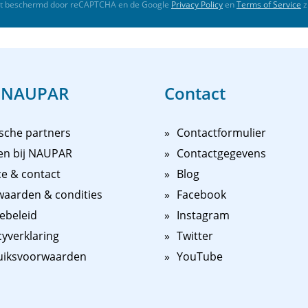
rdt beschermd door reCAPTCHA en de Google
Privacy Policy
en
Terms of Service
z
 NAUPAR
Contact
sche partners
Contactformulier
en bij NAUPAR
Contactgegevens
ce & contact
Blog
aarden & condities
Facebook
ebeleid
Instagram
cyverklaring
Twitter
uiksvoorwaarden
YouTube