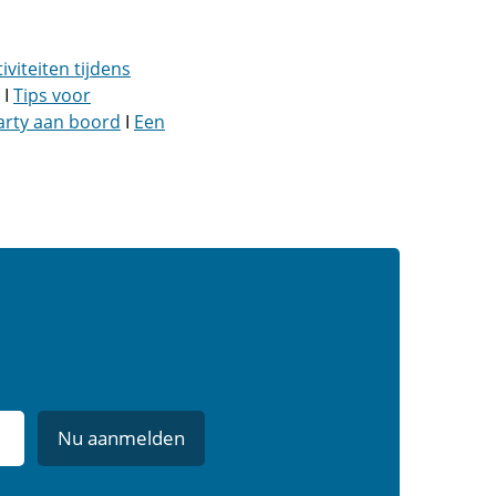
iviteiten tijdens
I
Tips voor
arty aan boord
I
Een
Nu aanmelden