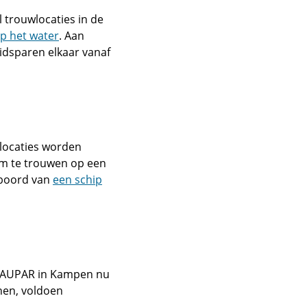
trouwlocaties in de
op het water
. Aan
idsparen elkaar vanaf
 locaties worden
m te trouwen op een
 boord van
een schip
 NAUPAR in Kampen nu
enen, voldoen