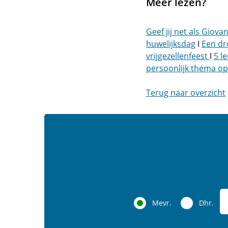
Meer lezen?
Geef jij net als Giov
huwelijksdag
I
Een dr
vrijgezellenfeest
I
5 l
persoonlijk thema op j
Terug naar overzicht
Mevr.
Dhr.