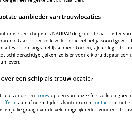
or de gemeente gestelde voorwaarden.
ootste aanbieder van trouwlocaties
aditionele zeilschepen is NAUPAR de grootste aanbieder van
aren elkaar onder volle zeilen officieel het jawoord geven
locaties op en langs het IJsselmeer komen, zijn er legio trou
t schilderachtige tjalken; zo is er voor elk bruidspaar een u
un leven.
over een schip als trouwlocatie?
xtra bijzonder en
trouw
op een van onze sfeervolle en goed 
 offerte
aan of neem tijdens kantooruren
contact
op met ee
ellen jullie graag over de vele mogelijkheden voor een trou