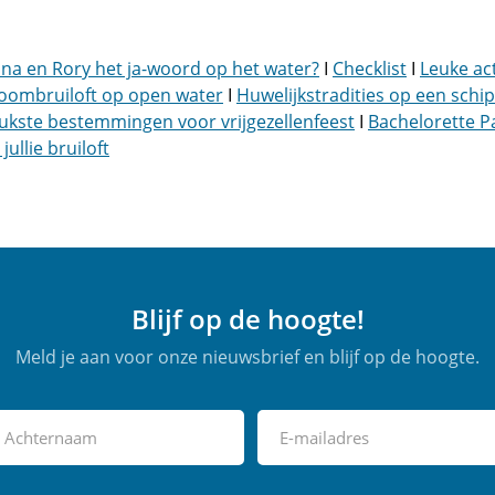
anna en Rory het ja-woord op het water?
I
Checklist
I
Leuke act
oombruiloft op open water
I
Huwelijkstradities op een schip
eukste bestemmingen voor vrijgezellenfeest
I
Bachelorette P
ullie bruiloft
Blijf op de hoogte!
Meld je aan voor onze nieuwsbrief en blijf op de hoogte.