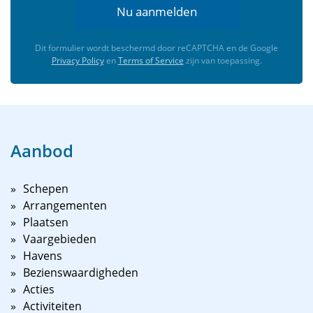
Nu aanmelden
Dit formulier wordt beschermd door reCAPTCHA en de Google
Privacy Policy
en
Terms of Service
zijn van toepassing.
Aanbod
Schepen
Arrangementen
Plaatsen
Vaargebieden
Havens
Bezienswaardigheden
Acties
Activiteiten