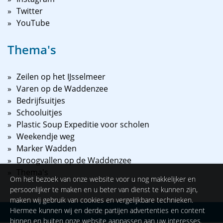
Twitter
YouTube
Thema's
Zeilen op het IJsselmeer
Varen op de Waddenzee
Bedrijfsuitjes
Schooluitjes
Plastic Soup Expeditie voor scholen
Weekendje weg
Marker Wadden
Droogvallen op de Waddenzee
Thema's
Om het bezoek van onze website voor u nog makkelijker en
persoonlijker te maken en u beter van dienst te kunnen zijn,
maken wij gebruik van cookies en vergelijkbare technieken.
Hiermee kunnen wij en derde partijen advertenties en content
©
2026
NAUPAR
binnen en buiten onze website aanpassen aan uw interesses.