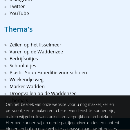
Twitter
YouTube
Thema's
Zeilen op het IJsselmeer
Varen op de Waddenzee
Bedrijfsuitjes
Schooluitjes
Plastic Soup Expeditie voor scholen
Weekendje weg
Marker Wadden
Droogvallen op de Waddenzee
Thema's
Om het bezoek van onze website voor u nog makkelijker en
persoonlijker te maken en u beter van dienst te kunnen zijn,
maken wij gebruik van cookies en vergelijkbare technieken.
Hiermee kunnen wij en derde partijen advertenties en content
©
2026
NAUPAR
binnen en buiten onze website aanpassen aan uw interesses.