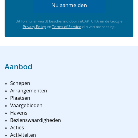
Nu aanmelden
Dit formulier wordt beschermd door reCAPTCHA en de Google
Privacy Policy
en
Terms of Service
zijn van toepassing.
Aanbod
Schepen
Arrangementen
Plaatsen
Vaargebieden
Havens
Bezienswaardigheden
Acties
Activiteiten