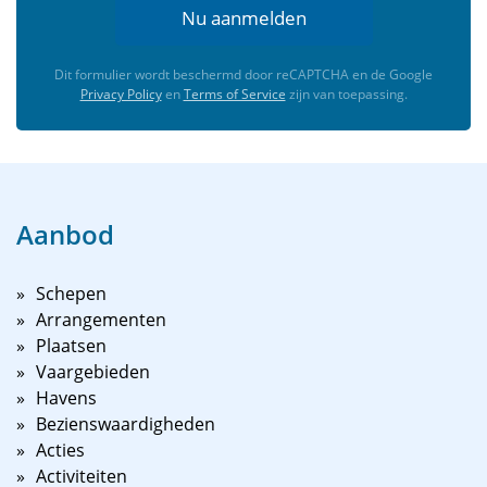
Nu aanmelden
Dit formulier wordt beschermd door reCAPTCHA en de Google
Privacy Policy
en
Terms of Service
zijn van toepassing.
Aanbod
Schepen
Arrangementen
Plaatsen
Vaargebieden
Havens
Bezienswaardigheden
Acties
Activiteiten