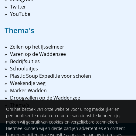
Twitter
YouTube
Thema's
Zeilen op het IJsselmeer
Varen op de Waddenzee
Bedrijfsuitjes
Schooluitjes
Plastic Soup Expeditie voor scholen
Weekendje weg
Marker Wadden
Droogvallen op de Waddenzee
Thema's
Om het bezoek van onze website voor u nog makkelijker en
persoonlijker te maken en u beter van dienst te kunnen zijn,
maken wij gebruik van cookies en vergelijkbare technieken.
Hiermee kunnen wij en derde partijen advertenties en content
©
2026
NAUPAR
binnen en buiten onze website aanpassen aan uw interesses.