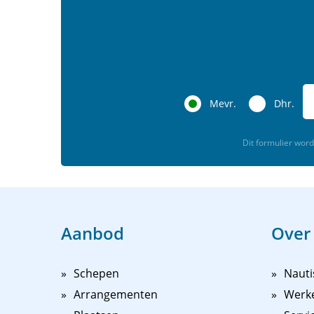
Mevr.
Dhr.
Dit formulier wo
Aanbod
Over
Schepen
Nauti
Arrangementen
Werk