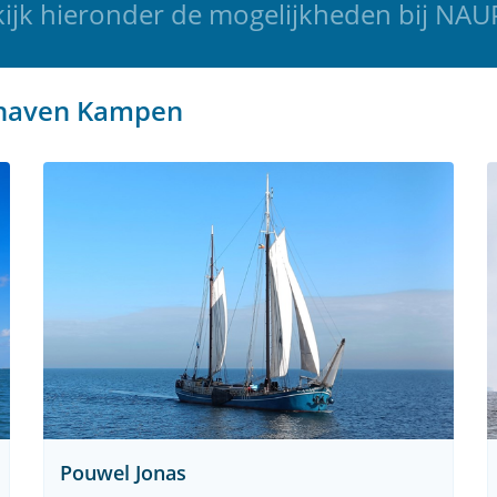
ijk hieronder de mogelijkheden bij NA
phaven Kampen
Pouwel Jonas