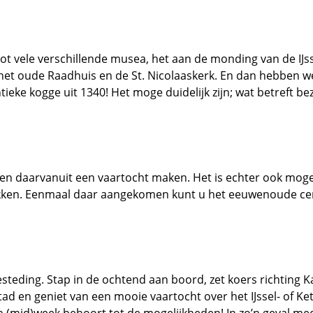
tot vele verschillende musea, het aan de monding van de IJ
 het oude Raadhuis en de St. Nicolaaskerk. En dan hebben 
eke kogge uit 1340! Het moge duidelijk zijn; wat betreft bez
en daarvanuit een vaartocht maken. Het is echter ook moge
ekken. Eenmaal daar aangekomen kunt u het eeuwenoude ce
teding. Stap in de ochtend aan boord, zet koers richting 
d en geniet van een mooie vaartocht over het IJssel- of Ke
n (mid)week behoort tot de mogelijkheden! In zo’n geval m