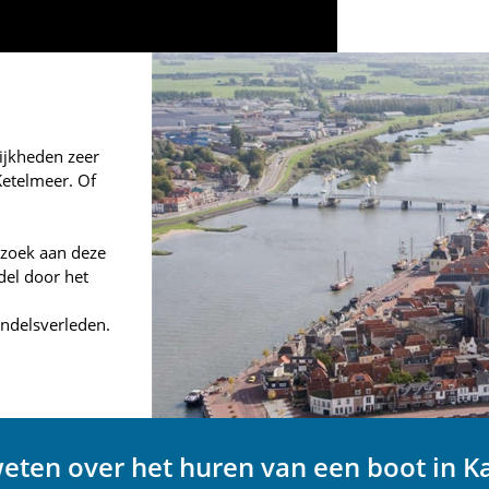
ijkheden zeer
Ketelmeer. Of
ezoek aan deze
el door het
andelsverleden.
eten over het huren van een boot in 