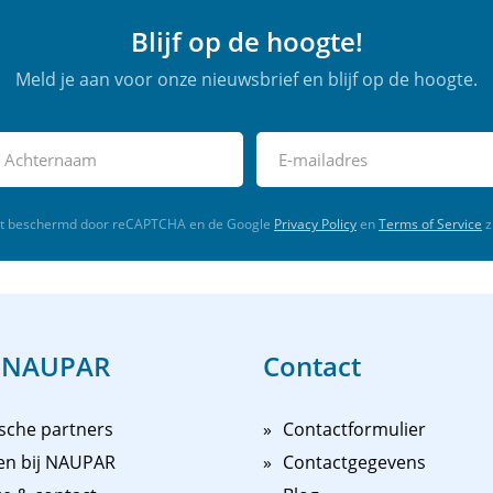
Blijf op de hoogte!
Meld je aan voor onze nieuwsbrief en blijf op de hoogte.
rdt beschermd door reCAPTCHA en de Google
Privacy Policy
en
Terms of Service
z
 NAUPAR
Contact
sche partners
Contactformulier
en bij NAUPAR
Contactgegevens