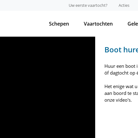
Uw eerste vaartocht?
Acties
Schepen
Vaartochten
Gel
Boot hur
Huur een boot 
óf dagtocht op
Het enige wat u
aan boord te st
onze video's.