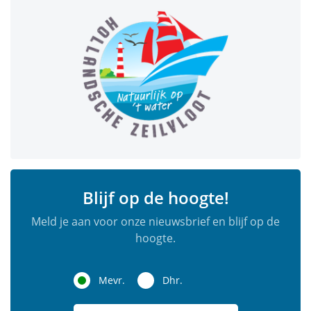
Blijf op de hoogte!
Meld je aan voor onze nieuwsbrief en blijf op de
hoogte.
Mevr.
Dhr.