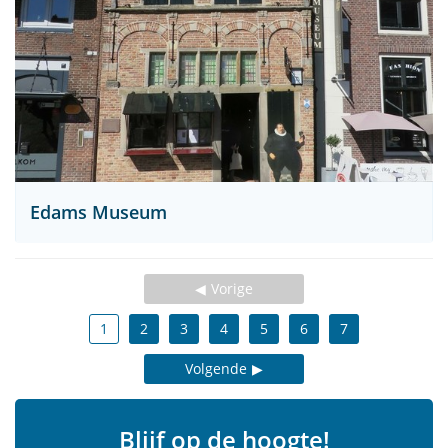
Edams Museum
Vorige
1
2
3
4
5
6
7
Volgende
Blijf op de hoogte!