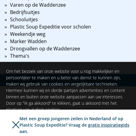
Varen op de Waddenzee
Bedrijfsuitjes
Schooluitjes
Plastic Soup Expeditie voor scholen
Weekendje weg
Marker Wadden
Droogvallen op de Waddenzee
Thema's
Om het bezoek van onze website voor u nog makkelijker en
persoonlijker te maken en u beter van dienst te kunnen zijn,
©
2026
NAUPAR
maken wij gebruik van cookies en vergelijkbare technieken.
Hiermee kunnen wij en derde partijen advertenties en content
binnen en buiten onze website aanpassen aan uw interesses.
Door op "Ik ga akkoord" te klikken, gaat u akkoord met het
plaatsen van al deze cookies.
Met een groep jongeren zeilen in Nederland of op
Plastic Soup Expeditie? Vraag de
gratis inspiratiegids
Ik ga akkoord
Instellingen
aan.