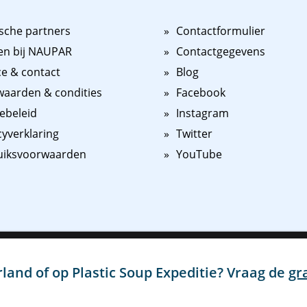
sche partners
Contactformulier
en bij NAUPAR
Contactgegevens
ce & contact
Blog
aarden & condities
Facebook
ebeleid
Instagram
cyverklaring
Twitter
uiksvoorwaarden
YouTube
n persoonlijker te maken en u beter van dienst te kunnen zijn, maken w
 kunnen wij en derde partijen advertenties en content binnen en buite
land of op Plastic Soup Expeditie? Vraag de
gr
ord" te klikken, gaat u akkoord met het plaatsen van al deze cookies.