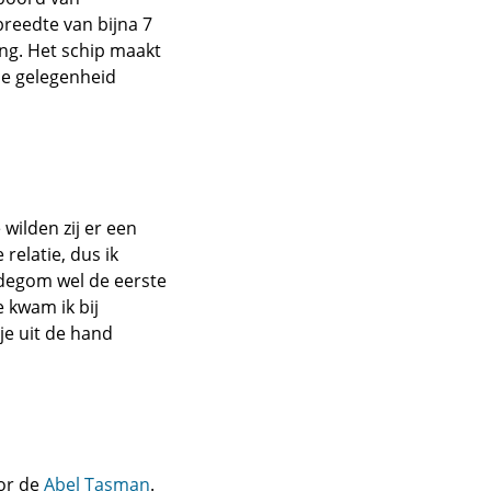
breedte van bijna 7
ing. Het schip maakt
de gelegenheid
 wilden zij er een
relatie, dus ik
idegom wel de eerste
e kwam ik bij
je uit de hand
oor de
Abel Tasman
.