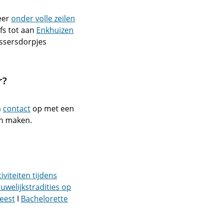
eer
onder volle zeilen
lfs tot aan
Enkhuizen
issersdorpjes
r?
n
contact
op met een
en maken.
iviteiten tijdens
uwelijkstradities op
eest
I
Bachelorette