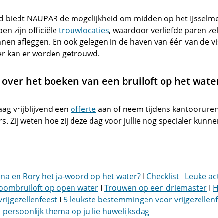
nd biedt NAUPAR de mogelijkheid om midden op het IJsselm
pen zijn officiële
trouwlocaties
, waardoor verliefde paren ze
nen afleggen. En ook gelegen in de haven van één van de v
er kan er worden getrouwd.
over het boeken van een bruiloft op het wate
raag vrijblijvend een
offerte
aan of neem tijdens kantoorure
. Zij weten hoe zij deze dag voor jullie nog specialer kunn
anna en Rory het ja-woord op het water?
I
Checklist
I
Leuke act
oombruiloft op open water
I
Trouwen op een driemaster
I
H
vrijgezellenfeest
I
5 leukste bestemmingen voor vrijgezellenf
 persoonlijk thema op jullie huwelijksdag