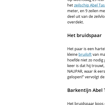
het
zeilschip Abel T
meter, en 9 zeilen me
deel uit van de zeil
overdekt.
Het bruidspaar
Het paar is een harteli
kleine
bruiloft
van mak
hoefde niet zo nodig
keer is dat hij trouw
NAUPAR, waar ik eerst
gelopen!” vervolgt de
Barkentijn Abel
Het bruidspaar koos 