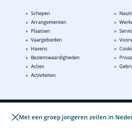
Schepen
Nauti
Arrangementen
Werk
Plaatsen
Servi
Vaargebieden
Voorw
Havens
Cooki
Bezienswaardigheden
Priva
Acties
Gebr
Activiteiten
Om het bezoek van onze website voor u nog makkelijker e
gebruik van cookies en vergelijkbare technieken. Hiermee
Met een groep jongeren zeilen in Neder
©
2026
NAUPAR
website aanpassen aan uw interesses. Door op "Ik ga akko