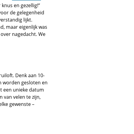
 knus en gezellig!”
 voor de gelegenheid
rstandig lijkt.
d, maar eigenlijk was
t over nagedacht. We
ruiloft. Denk aan 10-
ken worden gesloten en
t een unieke datum
 van velen te zijn,
 elke gewenste –