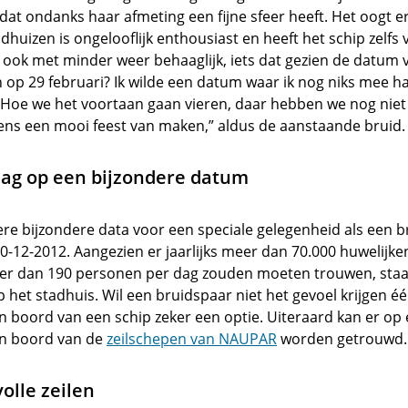
 dat ondanks haar afmeting een fijne sfeer heeft. Het oogt er
huizen is ongelooflijk enthousiast en heeft het schip zelfs
t ook met minder weer behaaglijk, iets dat gezien de datum ve
p 29 februari? Ik wilde een datum waar ik nog niks mee ha
. Hoe we het voortaan gaan vieren, daar hebben we nog nie
ens een mooi feest van maken,” aldus de aanstaande bruid.
dag op een bijzondere datum
dere bijzondere data voor een speciale gelegenheid als een b
 20-12-2012. Aangezien er jaarlijks meer dan 70.000 huwelij
er dan 190 personen per dag zouden moeten trouwen, staa
 het stadhuis. Wil een bruidspaar niet het gevoel krijgen één
an boord van een schip zeker een optie. Uiteraard kan er op
n boord van de
zeilschepen van NAUPAR
worden getrouwd.
olle zeilen