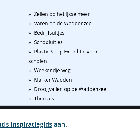
Zeilen op het IJsselmeer
Varen op de Waddenzee
Bedrijfsuitjes
Schooluitjes
Plastic Soup Expeditie voor
scholen
Weekendje weg
Marker Wadden
Droogvallen op de Waddenzee
Thema's
ij
Ik ga akkoord
Instellingen
n onze
atis inspiratiegids
aan.