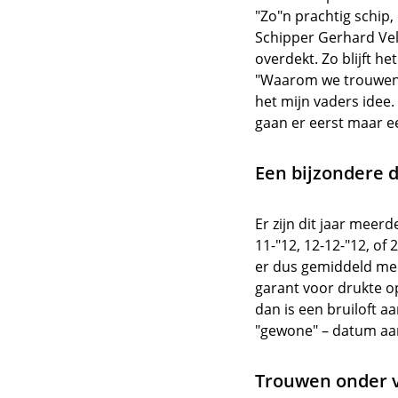
"Zo"n prachtig schip,
Schipper Gerhard Veld
overdekt. Zo blijft he
"Waarom we trouwen o
het mijn vaders idee
gaan er eerst maar e
Een bijzondere 
Er zijn dit jaar meer
11-"12, 12-12-"12, of
er dus gemiddeld me
garant voor drukte op
dan is een bruiloft a
"gewone" – datum aa
Trouwen onder v