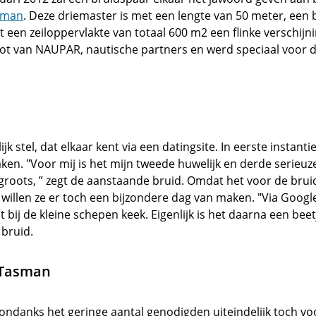
asman
. Deze driemaster is met een lengte van 50 meter, een 
t een zeiloppervlakte van totaal 600 m2 een flinke verschijn
vloot van NAUPAR, nautische partners en werd speciaal voor 
jk stel, dat elkaar kent via een datingsite. In eerste instantie
en. "Voor mij is het mijn tweede huwelijk en derde serieuze 
 groots, ” zegt de aanstaande bruid. Omdat het voor de bru
t, willen ze er toch een bijzondere dag van maken. "Via Googl
 bij de kleine schepen keek. Eigenlijk is het daarna een beet
 bruid.
 Tasman
ondanks het geringe aantal genodigden uiteindelijk toch v