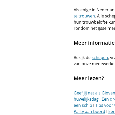
Als enige in Nederla
te trouwen
. Alle sche
hun trouwbelofte kun
rondom het IJsselme
Meer informatie 
Bekijk de
schepen
, v
van onze medewerkers
Meer lezen?
Geef jij net als Giov
huwelijksdag
I
Een dr
een schip
I
Tips voor 
Party aan boord
I
Een