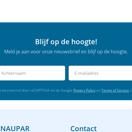
Blijf op de hoogte!
Meld je aan voor onze nieuwsbrief en blijf op de hoogte.
rdt beschermd door reCAPTCHA en de Google
Privacy Policy
en
Terms of Service
z
 NAUPAR
Contact