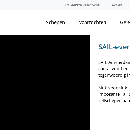
Uw eerste vaartocht?
Acties
Schepen
Vaartochten
Gel
SAIL-eve
SAIL Amsterdam,
aantal voorbee
tegenwoordig i
Stuk voor stuk
imposante Tall S
zeilschepen aa