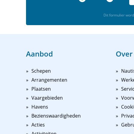
Dit formulier wo
Aanbod
Over
Schepen
Nauti
Arrangementen
Werk
Plaatsen
Servi
Vaargebieden
Voorw
Havens
Cooki
Bezienswaardigheden
Priva
Acties
Gebr
Activiteiten