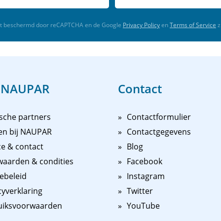
rdt beschermd door reCAPTCHA en de Google
Privacy Policy
en
Terms of Service
z
 NAUPAR
Contact
sche partners
Contactformulier
en bij NAUPAR
Contactgegevens
ce & contact
Blog
aarden & condities
Facebook
ebeleid
Instagram
cyverklaring
Twitter
uiksvoorwaarden
YouTube