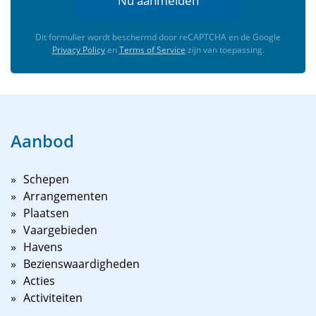
Nu aanmelden
Dit formulier wordt beschermd door reCAPTCHA en de Google
Privacy Policy
en
Terms of Service
zijn van toepassing.
Aanbod
Schepen
Arrangementen
Plaatsen
Vaargebieden
Havens
Bezienswaardigheden
Acties
Activiteiten