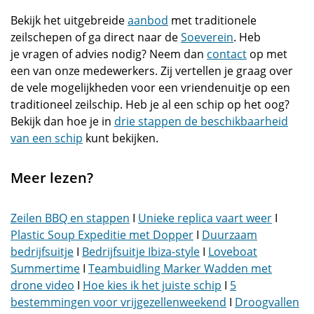
Bekijk het uitgebreide
aanbod
met traditionele
zeilschepen of ga direct naar de
Soeverein
. Heb
je vragen of advies nodig? Neem dan
contact
op met
een van onze medewerkers. Zij vertellen je graag over
de vele mogelijkheden voor een vriendenuitje op een
traditioneel zeilschip. Heb je al een schip op het oog?
Bekijk dan hoe je in
drie stappen de beschikbaarheid
van een schip
kunt bekijken.
Meer lezen?
Zeilen BBQ en stappen
I
Unieke replica vaart weer
I
Plastic Soup Expeditie met Dopper
I
Duurzaam
bedrijfsuitje
I
Bedrijfsuitje Ibiza-style
I
Loveboat
Summertime
I
Teambuidling Marker Wadden met
drone video
I
Hoe kies ik het juiste schip
I
5
bestemmingen voor vrijgezellenweekend
I
Droogvallen