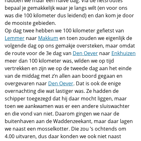
hadden we maar een halve dag. Via de fietsroutes
bepaal je gemakkelijk waar je langs wilt (en voor ons
was die 100 kilometer dus leidend) en dan kom je door
de mooiste gebieden.
Op dag twee hebben we 100 kilometer gefietst van
Lemmer
naar
Makkum
en toen zouden we eigenlijk de
volgende dag op ons gemakje oversteken, maar omdat
de route voor de 3e dag van
Den Oever
naar
Enkhuizen
meer dan 100 kilometer was, wilden we op tijd
vertrekken en zijn we op de tweede dag aan het einde
van de middag met z’n allen aan boord gegaan en
overgevaren naar
Den Oever
. Dat is ook de enige
overnachting die wat lastiger was. Ze hadden de
schipper toegezegd dat hij daar mocht liggen, maar
toen we aankwamen was er een andere sluiswachter
en die vond van niet. Daarom gingen we naar de
buitenhaven aan de Waddenzeekant, maar daar lagen
we naast een mosselkotter. Die zou ’s ochtends om
4.00 uitvaren, dus daar konden we ook niet naast