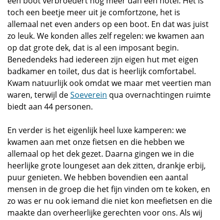
een boot verbroedert nog meer dan een hotel. Het is
toch een beetje meer uit je comfortzone, het is
allemaal net even anders op een boot. En dat was juist
zo leuk. We konden alles zelf regelen: we kwamen aan
op dat grote dek, dat is al een imposant begin.
Benedendeks had iedereen zijn eigen hut met eigen
badkamer en toilet, dus dat is heerlijk comfortabel.
Kwam natuurlijk ook omdat we maar met veertien man
waren, terwijl de
Soeverein
qua overnachtingen ruimte
biedt aan 44 personen.
En verder is het eigenlijk heel luxe kamperen: we
kwamen aan met onze fietsen en die hebben we
allemaal op het dek gezet. Daarna gingen we in die
heerlijke grote loungeset aan dek zitten, drankje erbij,
puur genieten. We hebben bovendien een aantal
mensen in de groep die het fijn vinden om te koken, en
zo was er nu ook iemand die niet kon meefietsen en die
maakte dan overheerlijke gerechten voor ons. Als wij