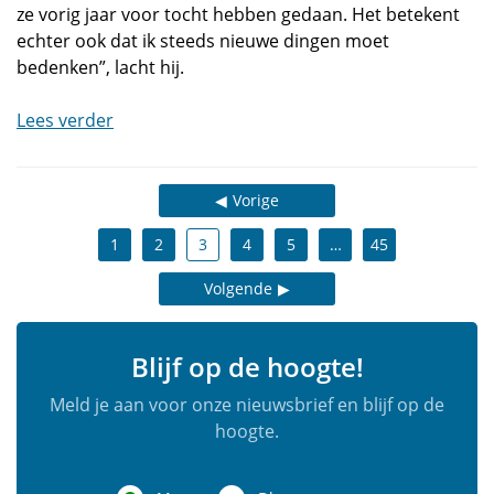
ze vorig jaar voor tocht hebben gedaan. Het betekent
echter ook dat ik steeds nieuwe dingen moet
bedenken”, lacht hij.
Lees verder
Vorige
1
2
3
4
5
…
45
Volgende
Blijf op de hoogte!
Meld je aan voor onze nieuwsbrief en blijf op de
hoogte.