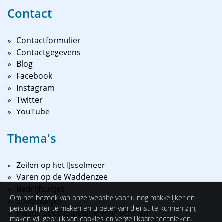
Contact
Contactformulier
Contactgegevens
Blog
Facebook
Instagram
Twitter
YouTube
Thema's
Zeilen op het IJsselmeer
Varen op de Waddenzee
Bedrijfsuitjes
Om het bezoek van onze website voor u nog makkelijker en
Schooluitjes
persoonlijker te maken en u beter van dienst te kunnen zijn,
Plastic Soup Expeditie voor scholen
maken wij gebruik van cookies en vergelijkbare technieken.