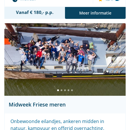
Vanaf € 180,- p.p.
Meer informatie
Midweek Friese meren
Onbewoonde eilandjes, ankeren midden in
natuur, kampvuur en offgrid overnachting.