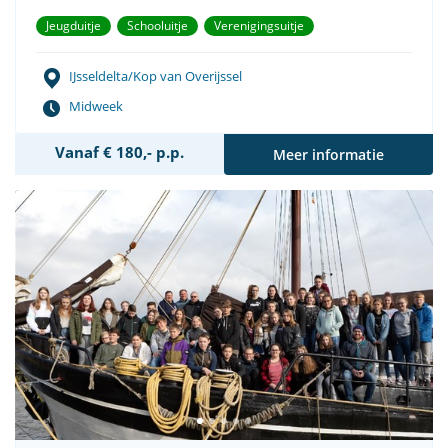
Jeugduitje
Schooluitje
Verenigingsuitje
IJsseldelta/Kop van Overijssel
Midweek
Vanaf € 180,- p.p.
Meer informatie