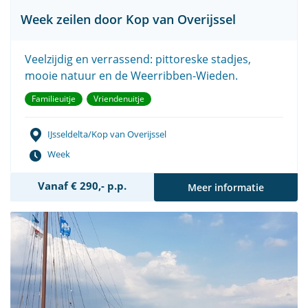
Week zeilen door Kop van Overijssel
Veelzijdig en verrassend: pittoreske stadjes,
mooie natuur en de Weerribben-Wieden.
Familieuitje
Vriendenuitje
IJsseldelta/Kop van Overijssel
Week
Vanaf € 290,- p.p.
Meer informatie