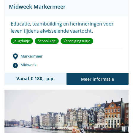
Midweek Markermeer
Educatie, teambuilding en herinneringen voor
leven tijdens afwisselende vaartocht.
Jeugduitje
Schooluitje
Verenigingsuitje
Markermeer
Midweek
Vanaf € 180,- p.p.
Meer informatie