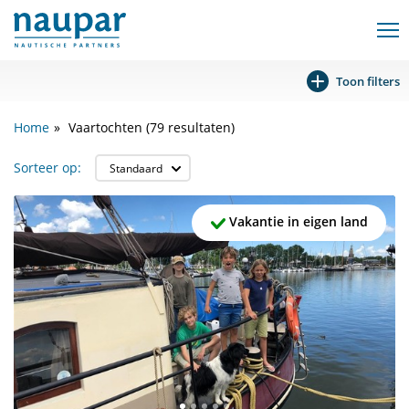
Toon filters
Home
Vaartochten
(79 resultaten)
Sorteer op:
Vakantie in eigen land