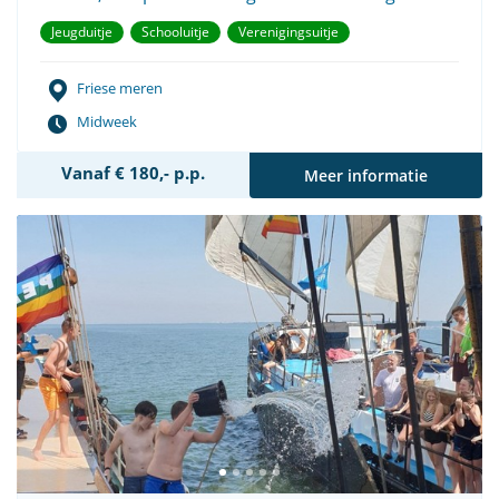
Jeugduitje
Schooluitje
Verenigingsuitje
Friese meren
Midweek
Vanaf € 180,- p.p.
Meer informatie