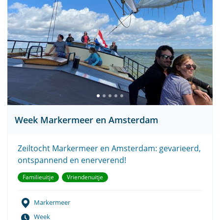
Week Markermeer en Amsterdam
Zeiltocht Markermeer en Amsterdam: gevarieerd,
ontspannend en enerverend!
Familieuitje
Vriendenuitje
Markermeer
Week