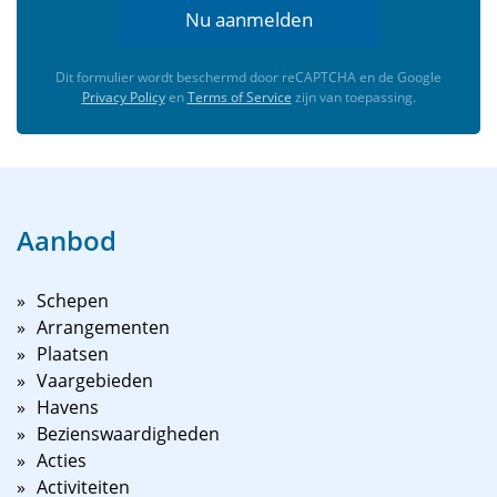
Nu aanmelden
Dit formulier wordt beschermd door reCAPTCHA en de Google
Privacy Policy
en
Terms of Service
zijn van toepassing.
Aanbod
Schepen
Arrangementen
Plaatsen
Vaargebieden
Havens
Bezienswaardigheden
Acties
Activiteiten