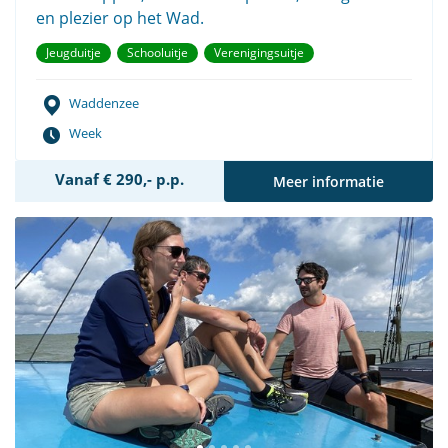
en plezier op het Wad.
Jeugduitje
Schooluitje
Verenigingsuitje
Waddenzee
Week
Vanaf € 290,- p.p.
Meer informatie