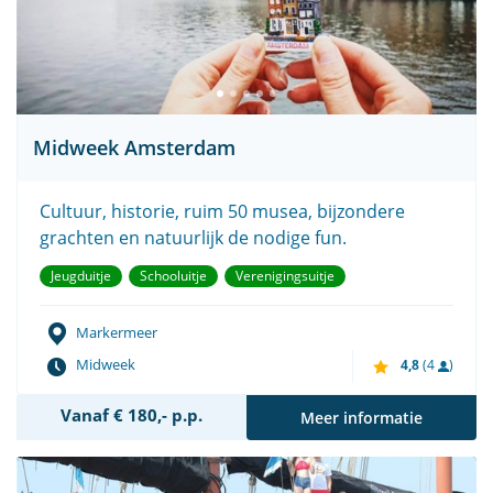
Midweek Amsterdam
Cultuur, historie, ruim 50 musea, bijzondere
grachten en natuurlijk de nodige fun.
Jeugduitje
Schooluitje
Verenigingsuitje
Markermeer
Midweek
4,8
(4
)
Vanaf € 180,- p.p.
Meer informatie