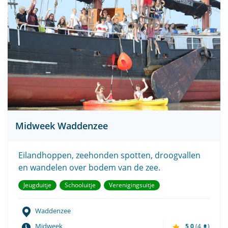
Midweek Waddenzee
Eilandhoppen, zeehonden spotten, droogvallen
en wandelen over bodem van de zee.
Jeugduitje
Schooluitje
Verenigingsuitje
Waddenzee
Midweek
5,0
(4
)