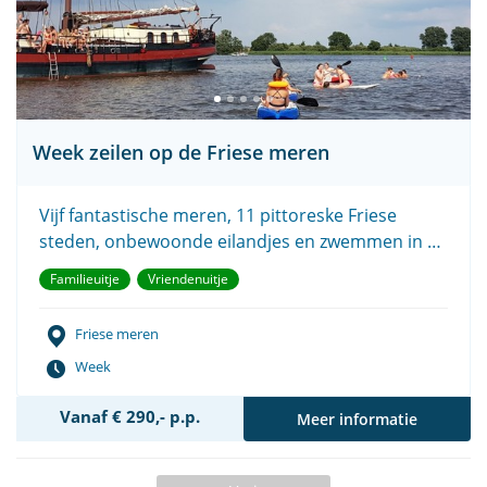
Week zeilen op de Friese meren
Vijf fantastische meren, 11 pittoreske Friese
steden, onbewoonde eilandjes en zwemmen in de
natuur.
Familieuitje
Vriendenuitje
Friese meren
Week
Vanaf € 290,- p.p.
Meer informatie