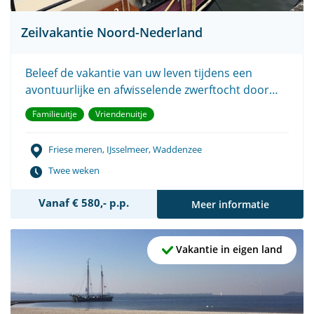
Zeilvakantie Noord-Nederland
Beleef de vakantie van uw leven tijdens een
avontuurlijke en afwisselende zwerftocht door
Noord-Nederland.
Familieuitje
Vriendenuitje
Friese meren, IJsselmeer, Waddenzee
Twee weken
Vanaf € 580,- p.p.
Meer informatie
Vakantie in eigen land