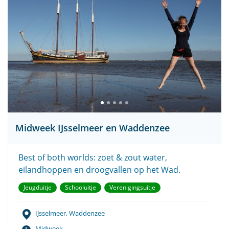
Midweek IJsselmeer en Waddenzee
Best of both worlds: zoet & zout water,
eilandhoppen en droogvallen op het Wad.
Jeugduitje
Schooluitje
Verenigingsuitje
IJsselmeer, Waddenzee
Midweek