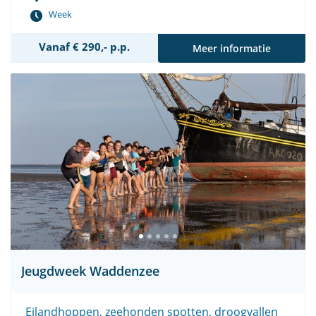
Week
Vanaf € 290,- p.p.
Meer informatie
Jeugdweek Waddenzee
Eilandhoppen, zeehonden spotten, droogvallen