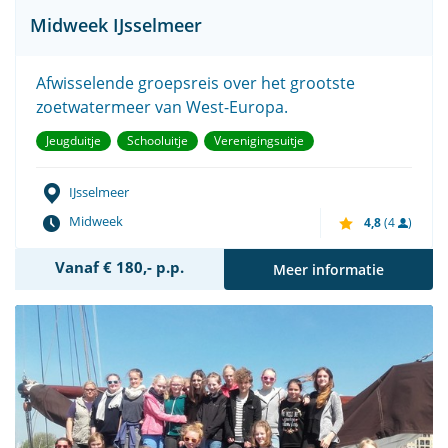
Midweek IJsselmeer
Afwisselende groepsreis over het grootste
zoetwatermeer van West-Europa.
Jeugduitje
Schooluitje
Verenigingsuitje
IJsselmeer
Midweek
4,8
(4
)
Vanaf € 180,- p.p.
Meer informatie