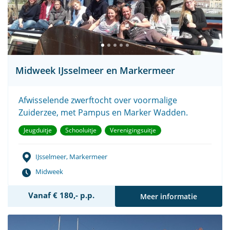
Midweek IJsselmeer en Markermeer
Afwisselende zwerftocht over voormalige
Zuiderzee, met Pampus en Marker Wadden.
Jeugduitje
Schooluitje
Verenigingsuitje
IJsselmeer, Markermeer
Midweek
Vanaf € 180,- p.p.
Meer informatie