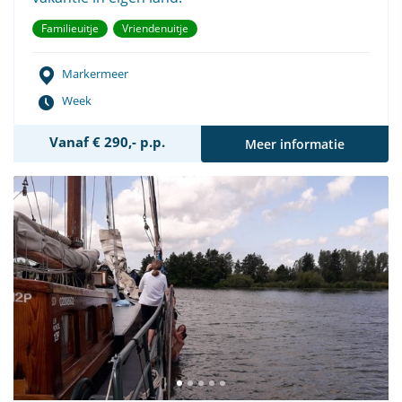
Familieuitje
Vriendenuitje
Markermeer
Week
Vanaf € 290,- p.p.
Meer informatie