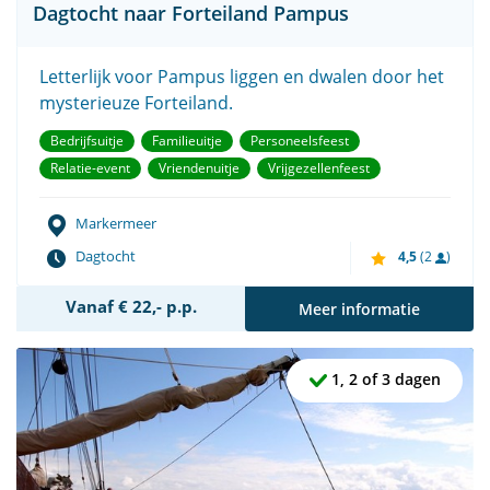
Dagtocht naar Forteiland Pampus
Letterlijk voor Pampus liggen en dwalen door het
mysterieuze Forteiland.
Bedrijfsuitje
Familieuitje
Personeelsfeest
Relatie-event
Vriendenuitje
Vrijgezellenfeest
Markermeer
Dagtocht
4,5
(2
)
Vanaf € 22,- p.p.
Meer informatie
1, 2 of 3 dagen