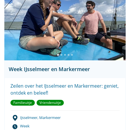
Week IJsselmeer en Markermeer
Zeilen over het IJsselmeer en Markermeer: geniet,
ontdek en beleef!
Familieuitje
Vriendenuitje
IJsselmeer, Markermeer
Week