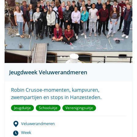
Jeugdweek Veluwerandmeren
Robin Crusoe-momenten, kampvuren,
zwempartijen en stops in Hanzesteden.
Jeugduitje
Schooluitje
Verenigingsuitje
Veluwerandmeren
Week