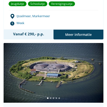
Jeugduitje
Schooluitje
Verenigingsuitje
IJsselmeer, Markermeer
Week
Vanaf € 290,- p.p.
Meer informatie