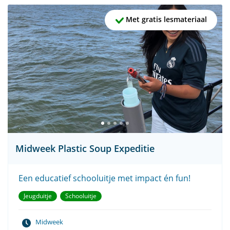
Met gratis lesmateriaal
Midweek Plastic Soup Expeditie
Een educatief schooluitje met impact én fun!
Jeugduitje
Schooluitje
Midweek