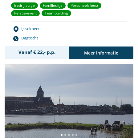
Bedrijfsuitje
Familieuitje
Personeelsfeest
Relatie-event
Teambuilding
IJsselmeer
Dagtocht
Vanaf € 22,- p.p.
Meer informatie