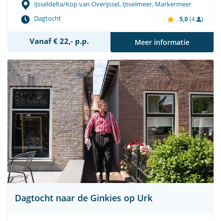
IJsseldelta/Kop van Overijssel, IJsselmeer, Markermeer
Dagtocht
5,0
(4
)
Vanaf € 22,- p.p.
Meer informatie
Dagtocht naar de Ginkies op Urk