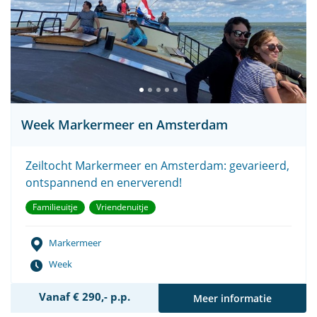
Week Markermeer en Amsterdam
Zeiltocht Markermeer en Amsterdam: gevarieerd,
ontspannend en enerverend!
Familieuitje
Vriendenuitje
Markermeer
Week
Vanaf € 290,- p.p.
Meer informatie