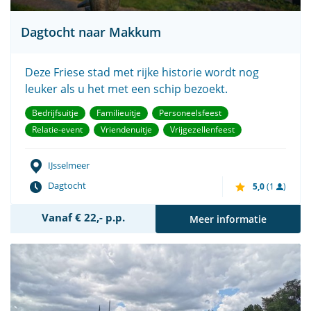
Dagtocht naar Makkum
Deze Friese stad met rijke historie wordt nog
leuker als u het met een schip bezoekt.
Bedrijfsuitje
Familieuitje
Personeelsfeest
Relatie-event
Vriendenuitje
Vrijgezellenfeest
IJsselmeer
Dagtocht
5,0
(1
)
Vanaf € 22,- p.p.
Meer informatie