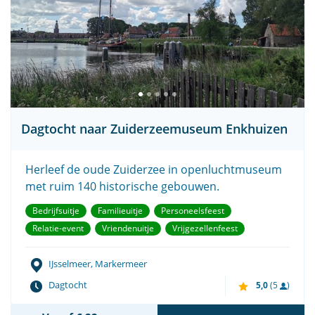
Dagtocht naar Zuiderzeemuseum Enkhuizen
Herleef de oude Zuiderzee in openluchtmuseum
met ruim 140 historische gebouwen.
Bedrijfsuitje
Familieuitje
Personeelsfeest
Relatie-event
Vriendenuitje
Vrijgezellenfeest
IJsselmeer, Markermeer
Dagtocht
5,0
(5
)