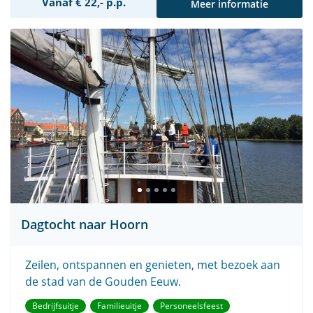
Vanaf € 22,- p.p.
Meer informatie
Dagtocht naar Hoorn
Zeilen, ontspannen en genieten, met bezoek aan
de stad van de Gouden Eeuw.
Bedrijfsuitje
Familieuitje
Personeelsfeest