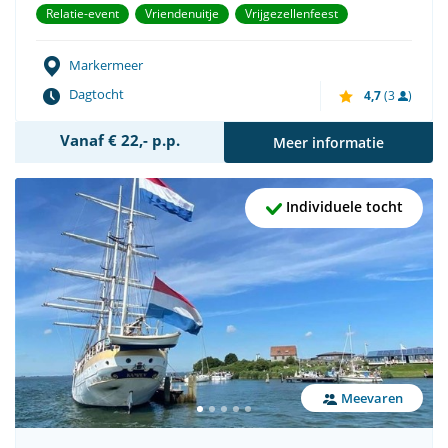
Relatie-event
Vriendenuitje
Vrijgezellenfeest
Markermeer
Dagtocht
4,7
(3
)
Vanaf € 22,- p.p.
Meer informatie
Individuele tocht
Meevaren