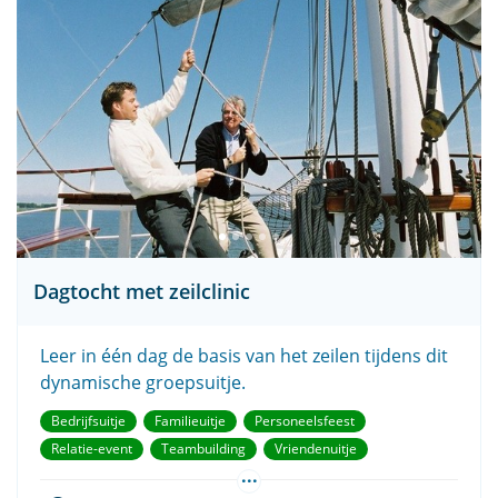
Dagtocht met zeilclinic
Leer in één dag de basis van het zeilen tijdens dit
dynamische groepsuitje.
Bedrijfsuitje
Familieuitje
Personeelsfeest
Relatie-event
Teambuilding
Vriendenuitje
...
Vrijgezellenfeest
Zeilclinic
Zeilwedstrijd