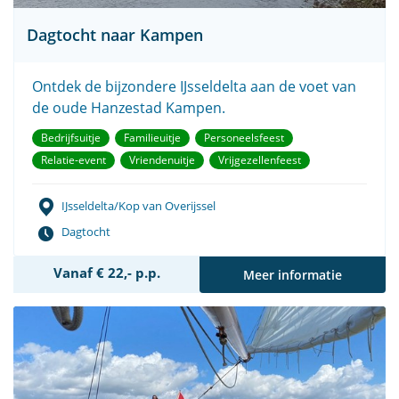
Dagtocht naar Kampen
Ontdek de bijzondere IJsseldelta aan de voet van
de oude Hanzestad Kampen.
Bedrijfsuitje
Familieuitje
Personeelsfeest
Relatie-event
Vriendenuitje
Vrijgezellenfeest
IJsseldelta/Kop van Overijssel
Dagtocht
Vanaf € 22,- p.p.
Meer informatie