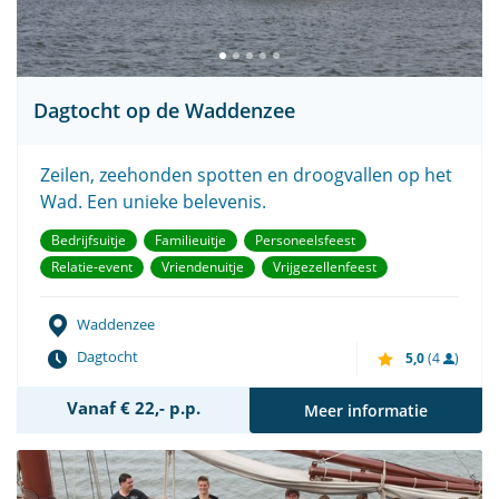
Dagtocht op de Waddenzee
Zeilen, zeehonden spotten en droogvallen op het
Wad. Een unieke belevenis.
Bedrijfsuitje
Familieuitje
Personeelsfeest
Relatie-event
Vriendenuitje
Vrijgezellenfeest
Waddenzee
Dagtocht
5,0
(4
)
Vanaf € 22,- p.p.
Meer informatie