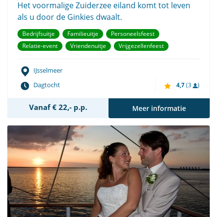
Het voormalige Zuiderzee eiland komt tot leven
als u door de Ginkies dwaalt.
Bedrijfsuitje
Familieuitje
Personeelsfeest
Relatie-event
Vriendenuitje
Vrijgezellenfeest
IJsselmeer
Dagtocht
4,7
(3
)
Vanaf € 22,- p.p.
Meer informatie