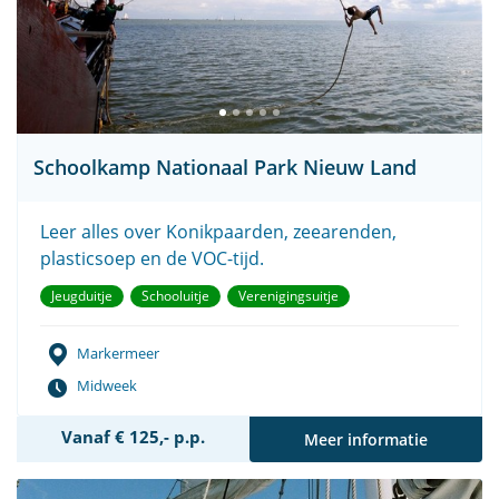
Schoolkamp Nationaal Park Nieuw Land
Leer alles over Konikpaarden, zeearenden,
plasticsoep en de VOC-tijd.
Jeugduitje
Schooluitje
Verenigingsuitje
Markermeer
Midweek
Vanaf € 125,- p.p.
Meer informatie