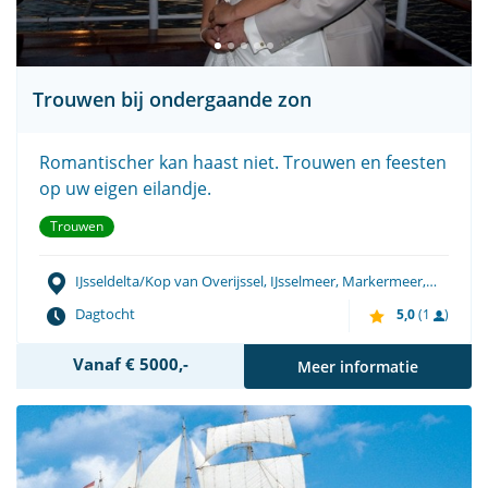
Trouwen bij ondergaande zon
Romantischer kan haast niet. Trouwen en feesten
op uw eigen eilandje.
Trouwen
IJsseldelta/Kop van Overijssel, IJsselmeer, Markermeer,
Waddenzee
Dagtocht
5,0
(1
)
Vanaf € 5000,-
Meer informatie