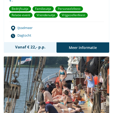
V.
Bedrijfsuitje
Familieuitje
Personeelsfeest
Relatie-event
Vriendenuitje
Vrijgezellenfeest
IJsselmeer
Dagtocht
Vanaf € 22,- p.p.
Meer informatie