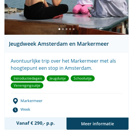
Jeugdweek Amsterdam en Markermeer
Avontuurlijke trip over het Markermeer met als
hoogtepunt een stop in Amsterdam.
Introductiedagen
Jeugduitje
Schooluitje
Verenigingsuitje
Markermeer
Week
Vanaf € 290,- p.p.
Meer informatie