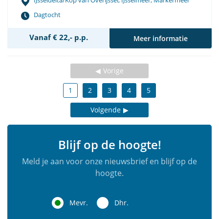
IJsseldelta/Kop van Overijssel, IJsselmeer, Markermeer
Dagtocht
Vanaf € 22,- p.p.
Meer informatie
Vorige
1
2
3
4
5
Volgende
Blijf op de hoogte!
Meld je aan voor onze nieuwsbrief en blijf op de
hoogte.
Mevr.
Dhr.