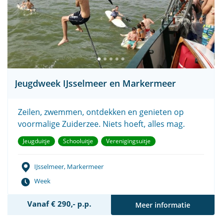
Jeugdweek IJsselmeer en Markermeer
Zeilen, zwemmen, ontdekken en genieten op
voormalige Zuiderzee. Niets hoeft, alles mag.
Jeugduitje
Schooluitje
Verenigingsuitje
IJsselmeer, Markermeer
Week
Vanaf € 290,- p.p.
Meer informatie