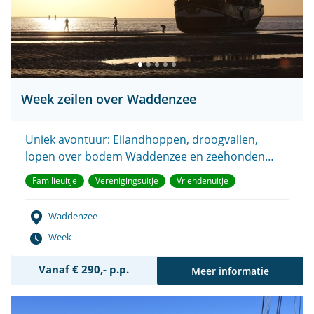
Week zeilen over Waddenzee
Uniek avontuur: Eilandhoppen, droogvallen,
lopen over bodem Waddenzee en zeehonden
spotten.
Familieuitje
Verenigingsuitje
Vriendenuitje
Waddenzee
Week
Vanaf € 290,- p.p.
Meer informatie