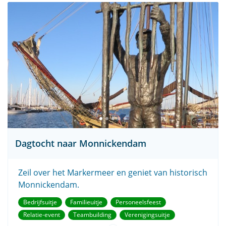
Dagtocht naar Monnickendam
Zeil over het Markermeer en geniet van historisch
Monnickendam.
Bedrijfsuitje
Familieuitje
Personeelsfeest
Relatie-event
Teambuilding
Verenigingsuitje