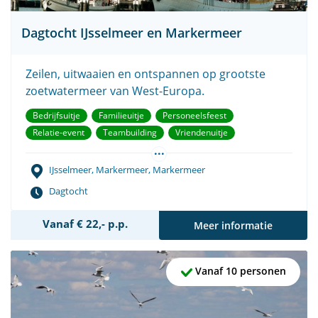
Dagtocht IJsselmeer en Markermeer
Zeilen, uitwaaien en ontspannen op grootste
zoetwatermeer van West-Europa.
Bedrijfsuitje
Familieuitje
Personeelsfeest
Relatie-event
Teambuilding
Vriendenuitje
...
Vrijgezellenfeest
IJsselmeer, Markermeer, Markermeer
Dagtocht
Vanaf € 22,- p.p.
Meer informatie
Vanaf 10 personen