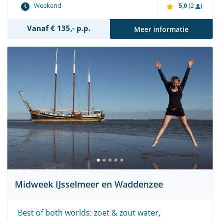
Weekend
5,0
(2
)
Vanaf € 135,- p.p.
Meer informatie
Midweek IJsselmeer en Waddenzee
Best of both worlds: zoet & zout water,