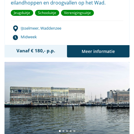
eilandhoppen en droogvallen op het Wad.
Jeugduitje
Schooluitje
Verenigingsuitje
IJsselmeer, Waddenzee
Midweek
Vanaf € 180,- p.p.
Meer informatie