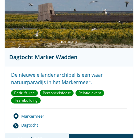
Dagtocht Marker Wadden
De nieuwe eilandenarchipel is een waar
natuurparadijs in het Markermeer.
Bedrijfsuitje
Personeelsfeest
Relatie-event
Teambuilding
Markermeer
Dagtocht