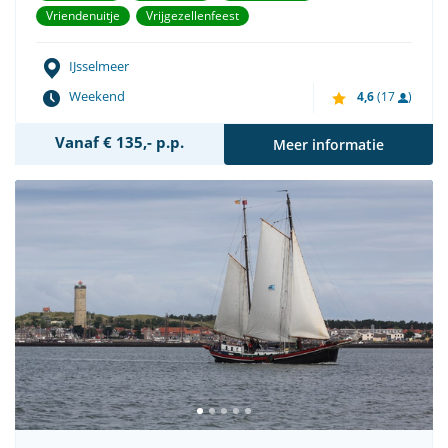
Vriendenuitje
Vrijgezellenfeest
IJsselmeer
Weekend
4,6
(17
)
Vanaf € 135,- p.p.
Meer informatie