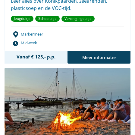
Leer alles over Konikpaarden, zeearenden,
plasticsoep en de VOC-tijd.
Jeugduitje
Schooluitje
Verenigingsuitje
Markermeer
Midweek
Vanaf € 125,- p.p.
Meer informatie