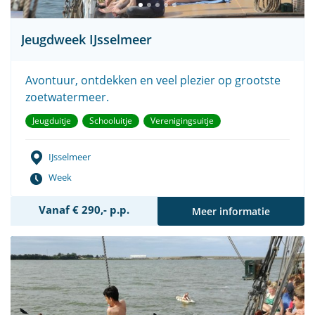
Jeugdweek IJsselmeer
Avontuur, ontdekken en veel plezier op grootste
zoetwatermeer.
Jeugduitje
Schooluitje
Verenigingsuitje
IJsselmeer
Week
Vanaf € 290,- p.p.
Meer informatie