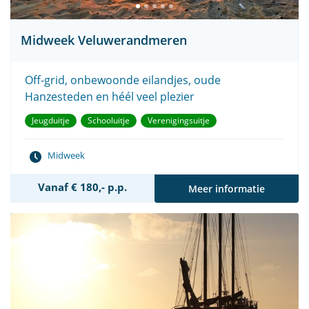
Midweek Veluwerandmeren
Off-grid, onbewoonde eilandjes, oude
Hanzesteden en héél veel plezier
Jeugduitje
Schooluitje
Verenigingsuitje
Midweek
Vanaf € 180,- p.p.
Meer informatie