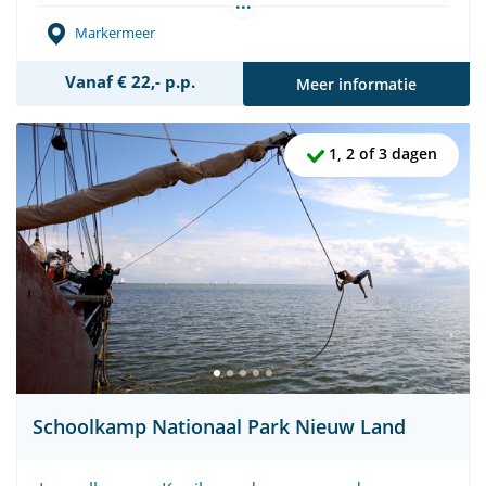
...
Vergaderen
Vriendenuitje
Vrijgezellenfeest
Markermeer
Vanaf € 22,- p.p.
Meer informatie
1, 2 of 3 dagen
Schoolkamp Nationaal Park Nieuw Land