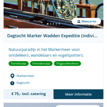
Meevaren
Dagtocht Marker Wadden Expeditie (individueel)
Natuurparadijs in het Markermeer voor
ontdekkers, wandelaars en vogelspotters.
Familieuitje
Vriendenuitje
Vrijgezellenfeest
Markermeer
Dagtocht
€ 75,- incl. catering
Meer informatie