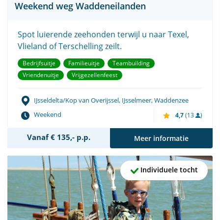
Weekend weg Waddeneilanden
Spot luierende zeehonden terwijl u naar Texel,
Vlieland of Terschelling zeilt.
Bedrijfsuitje
Familieuitje
Teambuilding
Vriendenuitje
Vrijgezellenfeest
IJsseldelta/Kop van Overijssel, IJsselmeer, Waddenzee
Weekend
4,7
(13
)
Vanaf € 135,- p.p.
Meer informatie
Individuele tocht