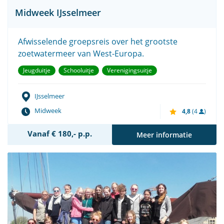
Midweek IJsselmeer
Afwisselende groepsreis over het grootste
zoetwatermeer van West-Europa.
Jeugduitje
Schooluitje
Verenigingsuitje
IJsselmeer
Midweek
4,8
(4
)
Vanaf € 180,- p.p.
Meer informatie