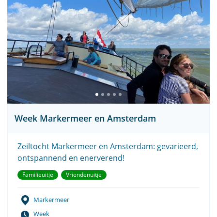
Week Markermeer en Amsterdam
Zeiltocht Markermeer en Amsterdam: gevarieerd,
ontspannend en enerverend!
Familieuitje
Vriendenuitje
Markermeer
Week