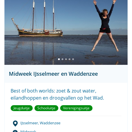
Midweek IJsselmeer en Waddenzee
Best of both worlds: zoet & zout water,
eilandhoppen en droogvallen op het Wad.
Jeugduitje
Schooluitje
Verenigingsuitje
IJsselmeer, Waddenzee
Midweek