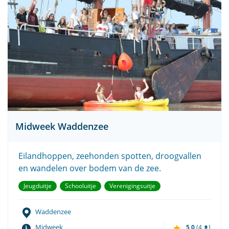
Midweek Waddenzee
Eilandhoppen, zeehonden spotten, droogvallen
en wandelen over bodem van de zee.
Jeugduitje
Schooluitje
Verenigingsuitje
Waddenzee
Midweek
5,0
(4
)