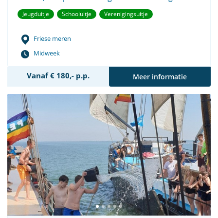
Jeugduitje
Schooluitje
Verenigingsuitje
Friese meren
Midweek
Vanaf € 180,- p.p.
Meer informatie