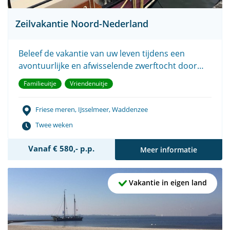
Zeilvakantie Noord-Nederland
Beleef de vakantie van uw leven tijdens een
avontuurlijke en afwisselende zwerftocht door
Noord-Nederland.
Familieuitje
Vriendenuitje
Friese meren, IJsselmeer, Waddenzee
Twee weken
Vanaf € 580,- p.p.
Meer informatie
Vakantie in eigen land