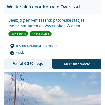
Week zeilen door Kop van Overijssel
Veelzijdig en verrassend: pittoreske stadjes,
mooie natuur en de Weerribben-Wieden.
Familieuitje
Vriendenuitje
IJsseldelta/Kop van Overijssel
Week
Vanaf € 290,- p.p.
Meer informatie