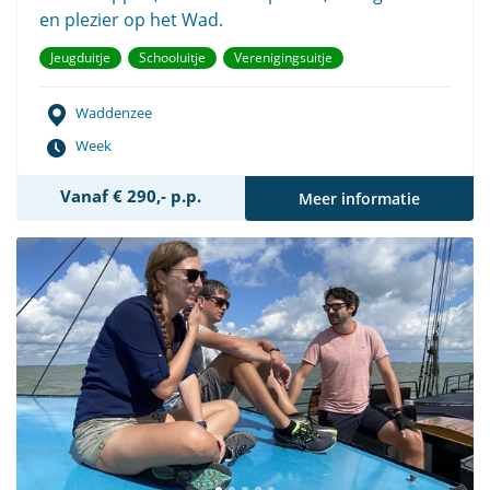
en plezier op het Wad.
Jeugduitje
Schooluitje
Verenigingsuitje
Waddenzee
Week
Vanaf € 290,- p.p.
Meer informatie