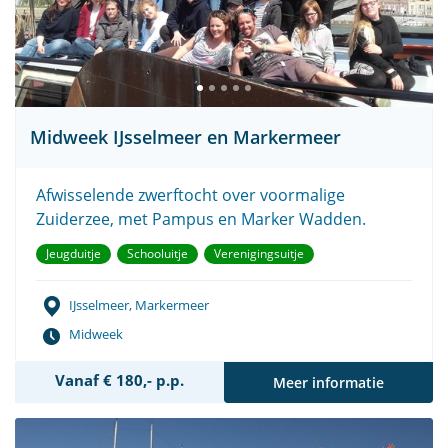
Midweek IJsselmeer en Markermeer
Afwisselende zwerftocht over voormalige
Zuiderzee, met Pampus en Marker Wadden.
Jeugduitje
Schooluitje
Verenigingsuitje
IJsselmeer, Markermeer
Midweek
Vanaf € 180,- p.p.
Meer informatie