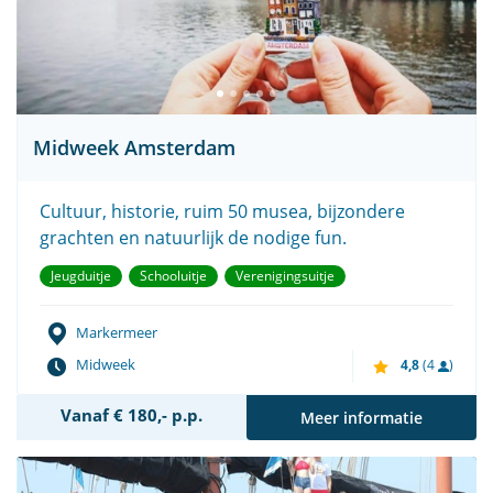
Midweek Amsterdam
Cultuur, historie, ruim 50 musea, bijzondere
grachten en natuurlijk de nodige fun.
Jeugduitje
Schooluitje
Verenigingsuitje
Markermeer
Midweek
4,8
(4
)
Vanaf € 180,- p.p.
Meer informatie