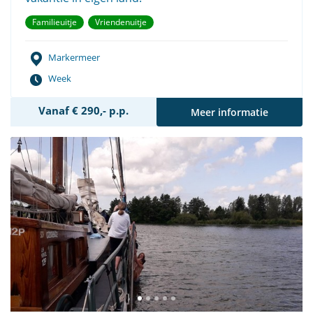
Familieuitje
Vriendenuitje
Markermeer
Week
Vanaf € 290,- p.p.
Meer informatie