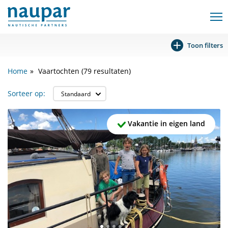
Toon filters
Home
Vaartochten
(79 resultaten)
Sorteer op:
Vakantie in eigen land