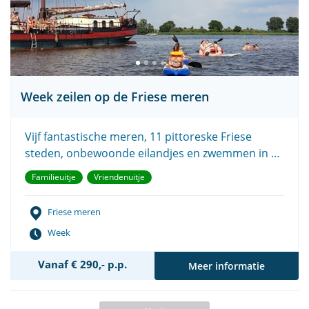
Week zeilen op de Friese meren
Vijf fantastische meren, 11 pittoreske Friese
steden, onbewoonde eilandjes en zwemmen in de
natuur.
Familieuitje
Vriendenuitje
Friese meren
Week
Vanaf € 290,- p.p.
Meer informatie