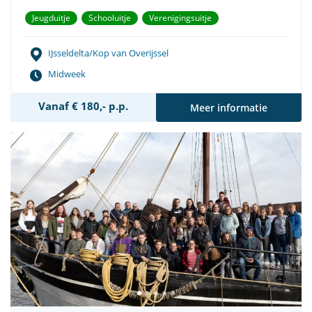
Jeugduitje
Schooluitje
Verenigingsuitje
IJsseldelta/Kop van Overijssel
Midweek
Vanaf € 180,- p.p.
Meer informatie