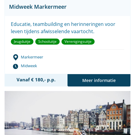
Midweek Markermeer
Educatie, teambuilding en herinneringen voor
leven tijdens afwisselende vaartocht.
Jeugduitje
Schooluitje
Verenigingsuitje
Markermeer
Midweek
Vanaf € 180,- p.p.
Meer informatie