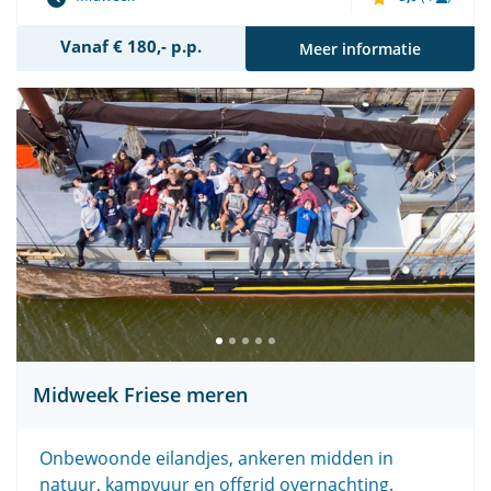
Vanaf € 180,- p.p.
Meer informatie
Midweek Friese meren
Onbewoonde eilandjes, ankeren midden in
natuur, kampvuur en offgrid overnachting.