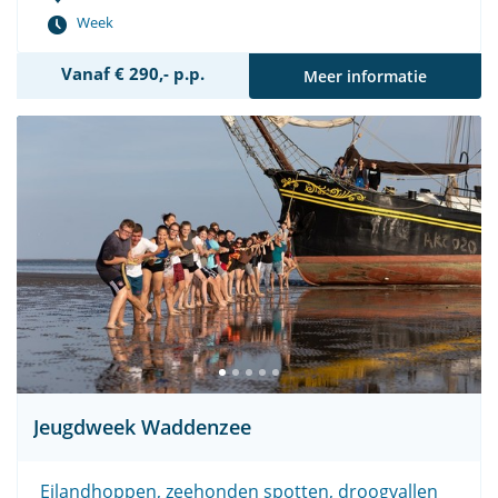
Week
Vanaf € 290,- p.p.
Meer informatie
Jeugdweek Waddenzee
Eilandhoppen, zeehonden spotten, droogvallen