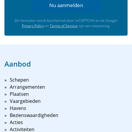
Nu aanmelden
Dit formulier wordt beschermd door reCAPTCHA en de Google
Privacy Policy
en
Terms of Service
zijn van toepassing.
Aanbod
Schepen
Arrangementen
Plaatsen
Vaargebieden
Havens
Bezienswaardigheden
Acties
Activiteiten