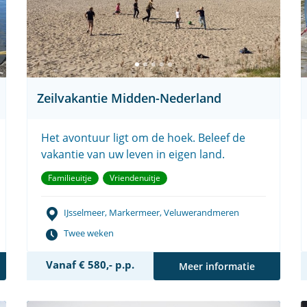
Zeilvakantie Midden-Nederland
Het avontuur ligt om de hoek. Beleef de
vakantie van uw leven in eigen land.
Familieuitje
Vriendenuitje
IJsselmeer, Markermeer, Veluwerandmeren
Twee weken
Vanaf € 580,- p.p.
Meer informatie