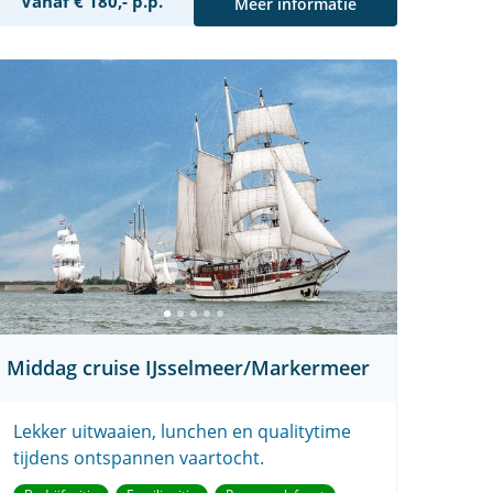
Vanaf € 180,- p.p.
Meer informatie
Middag cruise IJsselmeer/Markermeer
Lekker uitwaaien, lunchen en qualitytime
tijdens ontspannen vaartocht.