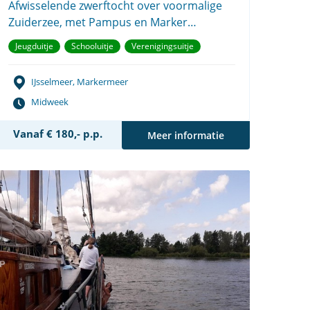
Afwisselende zwerftocht over voormalige
Zuiderzee, met Pampus en Marker
Wadden.
Jeugduitje
Schooluitje
Verenigingsuitje
IJsselmeer, Markermeer
Midweek
Vanaf € 180,- p.p.
Meer informatie