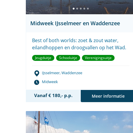
Midweek IJsselmeer en Waddenzee
Best of both worlds: zoet & zout water,
eilandhoppen en droogvallen op het Wad.
Jeugduitje
Schooluitje
Verenigingsuitje
IJsselmeer, Waddenzee
Midweek
Vanaf € 180,- p.p.
Meer informatie