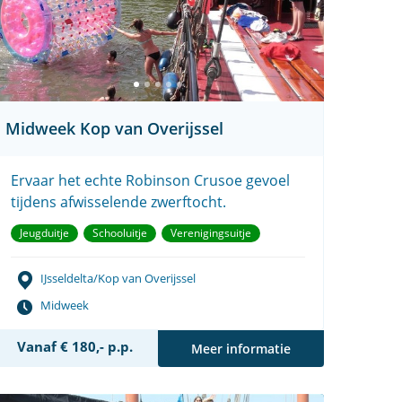
Midweek Kop van Overijssel
Ervaar het echte Robinson Crusoe gevoel
tijdens afwisselende zwerftocht.
Jeugduitje
Schooluitje
Verenigingsuitje
IJsseldelta/Kop van Overijssel
Midweek
Vanaf € 180,- p.p.
Meer informatie