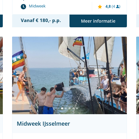
Midweek
4,8
(4
)
Vanaf € 180,- p.p.
Meer informatie
Midweek IJsselmeer