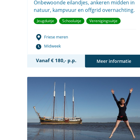
Onbewoonde eilandjes, ankeren midden in
natuur, kampvuur en offgrid overnachting.
Jeugduitje
Schooluitje
Verenigingsuitje
Friese meren
Midweek
Vanaf € 180,- p.p.
Meer informatie