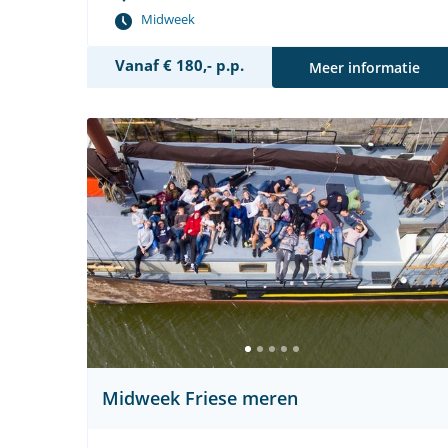
Midweek
Vanaf € 180,- p.p.
Meer informatie
Midweek Friese meren