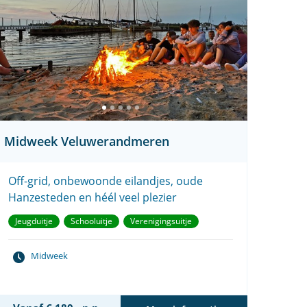
Midweek Veluwerandmeren
Off-grid, onbewoonde eilandjes, oude
Hanzesteden en héél veel plezier
Jeugduitje
Schooluitje
Verenigingsuitje
Midweek