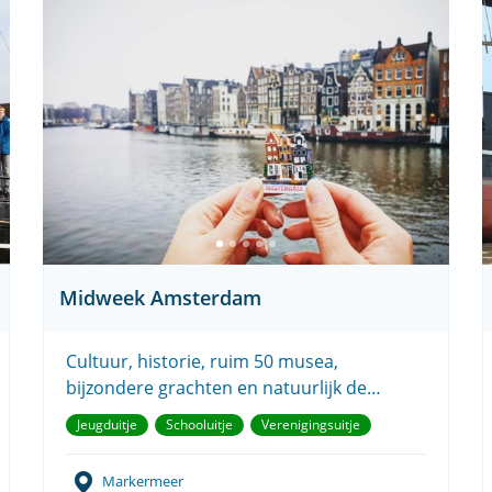
Midweek Amsterdam
Cultuur, historie, ruim 50 musea,
bijzondere grachten en natuurlijk de
nodige fun.
Jeugduitje
Schooluitje
Verenigingsuitje
Markermeer