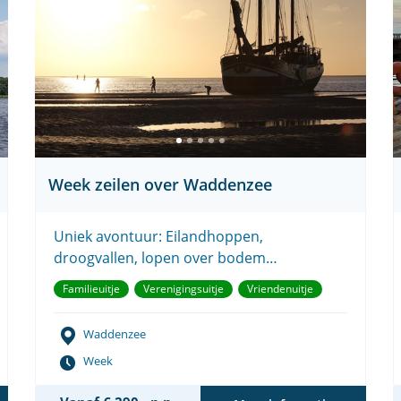
Week zeilen over Waddenzee
Uniek avontuur: Eilandhoppen,
droogvallen, lopen over bodem
Waddenzee en zeehonden spotten.
Familieuitje
Verenigingsuitje
Vriendenuitje
Waddenzee
Week