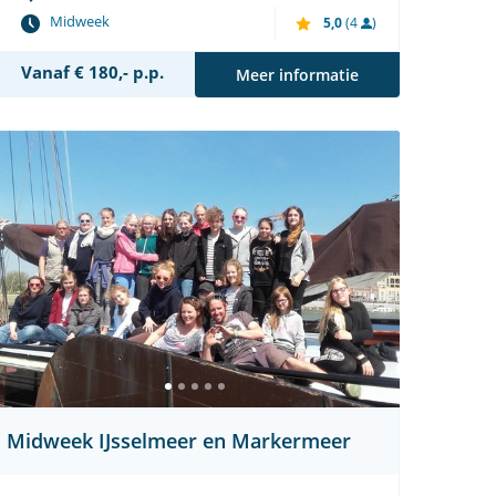
Midweek
5,0
(4
)
Vanaf € 180,- p.p.
Meer informatie
Midweek IJsselmeer en Markermeer