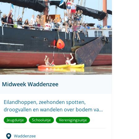
Midweek Waddenzee
Eilandhoppen, zeehonden spotten,
droogvallen en wandelen over bodem van
de zee.
Jeugduitje
Schooluitje
Verenigingsuitje
Waddenzee