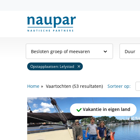
Besloten groep of meevaren
Duur
Opstapplaatsen: Lelystad
Home
Vaartochten
(53 resultaten)
Sorteer op:
Vakantie in eigen land