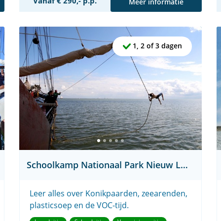
Vanaf € 290,- p.p.
Meer informatie
1, 2 of 3 dagen
Schoolkamp Nationaal Park Nieuw Land
Leer alles over Konikpaarden, zeearenden,
plasticsoep en de VOC-tijd.