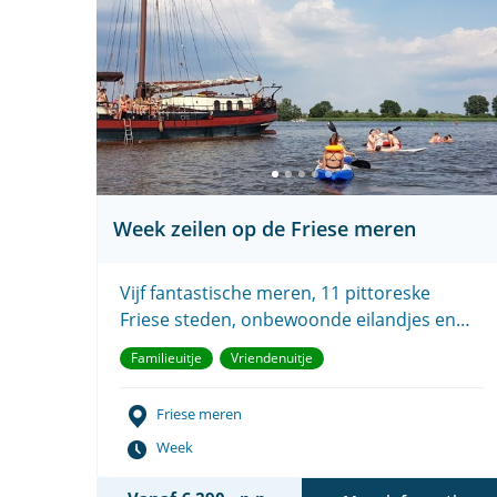
Week zeilen op de Friese meren
Vijf fantastische meren, 11 pittoreske
Friese steden, onbewoonde eilandjes en
zwemmen in de natuur.
Familieuitje
Vriendenuitje
Friese meren
Week