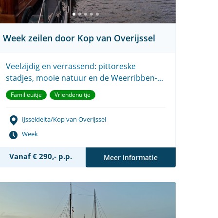
Week zeilen door Kop van Overijssel
Veelzijdig en verrassend: pittoreske
stadjes, mooie natuur en de Weerribben-
Wieden.
Familieuitje
Vriendenuitje
IJsseldelta/Kop van Overijssel
Week
Vanaf € 290,- p.p.
Meer informatie