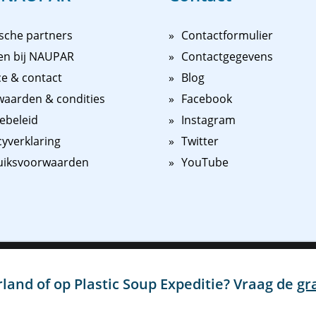
sche partners
Contactformulier
en bij NAUPAR
Contactgegevens
ce & contact
Blog
aarden & condities
Facebook
ebeleid
Instagram
cyverklaring
Twitter
uiksvoorwaarden
YouTube
n persoonlijker te maken en u beter van dienst te kunnen zijn, maken w
 kunnen wij en derde partijen advertenties en content binnen en buite
land of op Plastic Soup Expeditie? Vraag de
gr
ord" te klikken, gaat u akkoord met het plaatsen van al deze cookies.