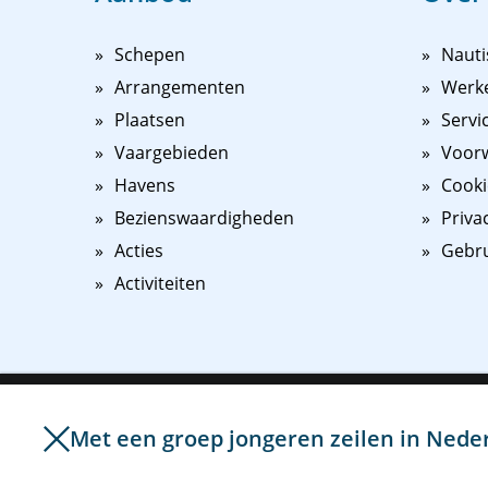
Schepen
Nauti
Arrangementen
Werk
Plaatsen
Servi
Vaargebieden
Voorw
Havens
Cooki
Bezienswaardigheden
Priva
Acties
Gebr
Activiteiten
Om het bezoek van onze website voor u nog makkelijker e
gebruik van cookies en vergelijkbare technieken. Hiermee
Met een groep jongeren zeilen in Neder
©
2026
NAUPAR
website aanpassen aan uw interesses. Door op "Ik ga akko