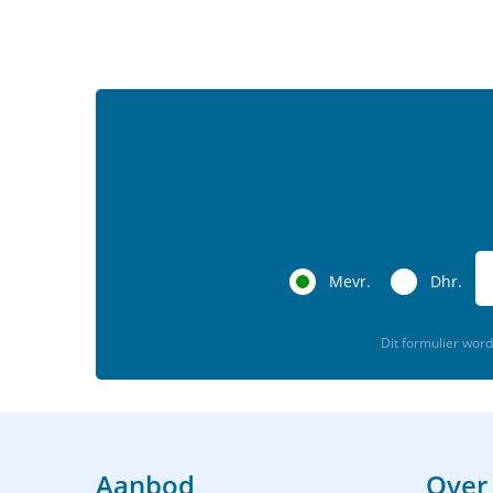
Mevr.
Dhr.
Dit formulier wo
Aanbod
Over