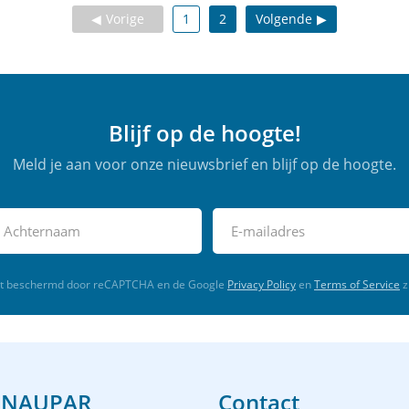
Vorige
1
2
Volgende
Blijf op de hoogte!
Meld je aan voor onze nieuwsbrief en blijf op de hoogte.
rdt beschermd door reCAPTCHA en de Google
Privacy Policy
en
Terms of Service
z
 NAUPAR
Contact