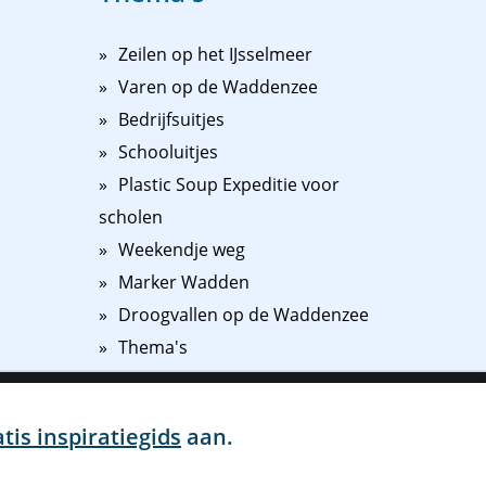
Zeilen op het IJsselmeer
Varen op de Waddenzee
Bedrijfsuitjes
Schooluitjes
Plastic Soup Expeditie voor
scholen
Weekendje weg
Marker Wadden
Droogvallen op de Waddenzee
Thema's
ij
Ik ga akkoord
Instellingen
n onze
atis inspiratiegids
aan.