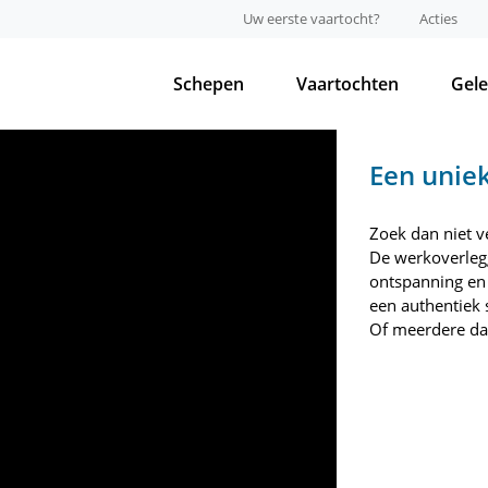
Uw eerste vaartocht?
Acties
Schepen
Vaartochten
Gel
Een uniek
Zoek dan niet v
De werkoverleg
ontspanning en 
een authentiek 
Of meerdere da