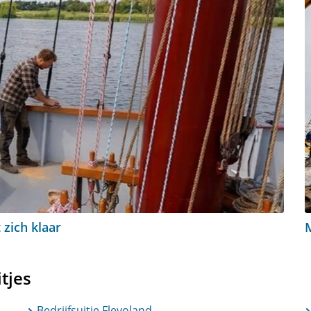
 zich klaar
tjes
Bedrijfsuitje Flevoland