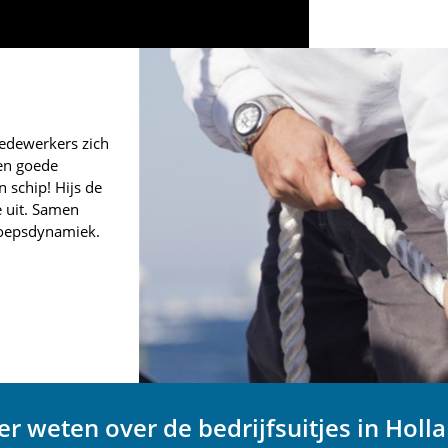
 medewerkers zich
en goede
 schip! Hijs de
e uit. Samen
groepsdynamiek.
r weten over de bedrijfsuitjes in Holl